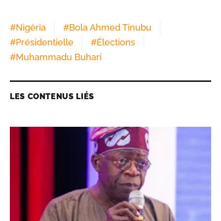
#
Nigéria
#
Bola Ahmed Tinubu
#
Présidentielle
#
Élections
#
Muhammadu Buhari
LES CONTENUS LIÉS