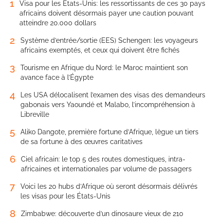
1
Visa pour les États-Unis: les ressortissants de ces 30 pays
africains doivent désormais payer une caution pouvant
atteindre 20.000 dollars
2
Système d’entrée/sortie (EES) Schengen: les voyageurs
africains exemptés, et ceux qui doivent être fichés
3
Tourisme en Afrique du Nord: le Maroc maintient son
avance face à l’Égypte
4
Les USA délocalisent l’examen des visas des demandeurs
gabonais vers Yaoundé et Malabo, l’incompréhension à
Libreville
5
Aliko Dangote, première fortune d’Afrique, lègue un tiers
de sa fortune à des œuvres caritatives
6
Ciel africain: le top 5 des routes domestiques, intra-
africaines et internationales par volume de passagers
7
Voici les 20 hubs d’Afrique où seront désormais délivrés
les visas pour les États-Unis
8
Zimbabwe: découverte d’un dinosaure vieux de 210