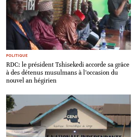
POLITIQUE
RDC: le président Tshisekedi accorde sa grâce
à des détenus musulmans à l’occasion du
nouvel an hégirien