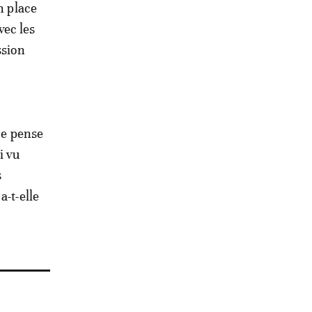
n place
ec les
ssion
 je pense
i vu
s
a-t-elle