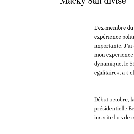
Macky Sall divise
L’ex-membre du pa
expérience polit
importante. J’ai
mon expérience 
dynamique, le Sé
égalitaire», a-t-el
Début octobre, la
présidentielle B
inscrite lors de c