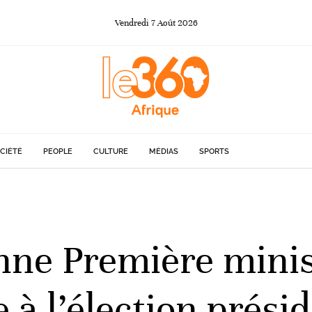
Vendredi
7
Août
2026
CIÉTÉ
PEOPLE
CULTURE
MÉDIAS
SPORTS
enne Première mini
 à l’élection prési