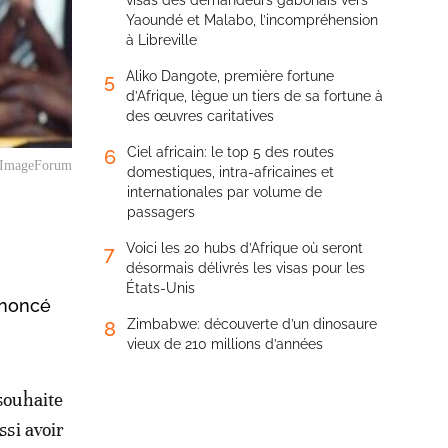
visas des demandeurs gabonais vers
Yaoundé et Malabo, l’incompréhension
à Libreville
Aliko Dangote, première fortune
5
d’Afrique, lègue un tiers de sa fortune à
des œuvres caritatives
Ciel africain: le top 5 des routes
6
P ImageForum
domestiques, intra-africaines et
internationales par volume de
passagers
Voici les 20 hubs d’Afrique où seront
7
désormais délivrés les visas pour les
États-Unis
nnoncé
Zimbabwe: découverte d’un dinosaure
8
vieux de 210 millions d’années
souhaite
ssi avoir