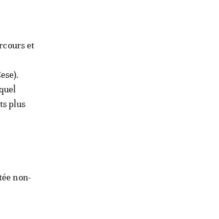
arcours et
ese).
quel
ts plus
tée non-