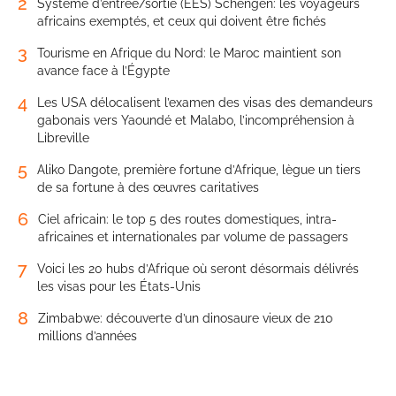
2
Système d’entrée/sortie (EES) Schengen: les voyageurs
africains exemptés, et ceux qui doivent être fichés
3
Tourisme en Afrique du Nord: le Maroc maintient son
avance face à l’Égypte
4
Les USA délocalisent l’examen des visas des demandeurs
gabonais vers Yaoundé et Malabo, l’incompréhension à
Libreville
5
Aliko Dangote, première fortune d’Afrique, lègue un tiers
de sa fortune à des œuvres caritatives
6
Ciel africain: le top 5 des routes domestiques, intra-
africaines et internationales par volume de passagers
7
Voici les 20 hubs d’Afrique où seront désormais délivrés
les visas pour les États-Unis
8
Zimbabwe: découverte d’un dinosaure vieux de 210
millions d’années