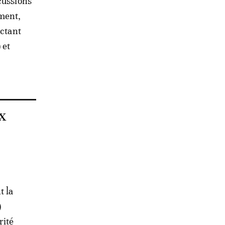
cussions
ement,
ectant
 et
ux
t la
)
rité