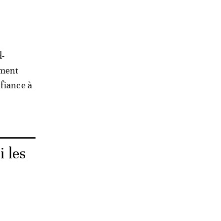
d-
ément
nfiance à
i les