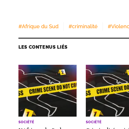
#
Afrique du Sud
#
criminalité
#
Violen
LES CONTENUS LIÉS
SOCIÉTÉ
SOCIÉTÉ