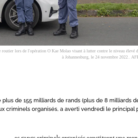
 routier lors de l'opération O Kae Molao visant à lutter contre le niveau élevé d
à Johannesburg, le 24 novembre 2022.. AFP
lus de 155 milliards de rands (plus de 8 milliards d
x criminels organisés, a averti vendredi le principal p
es gangs criminels organisés constituent une me