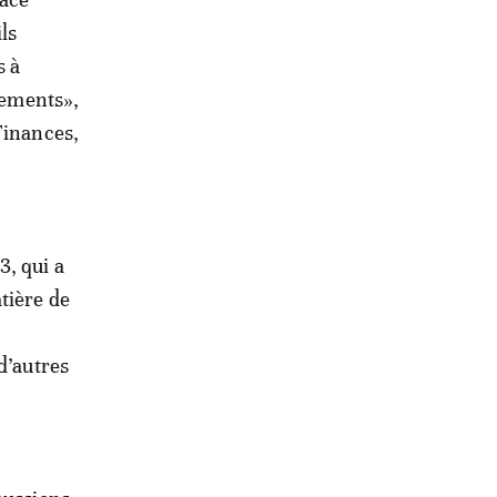
ils
s à
ssements»,
Finances,
3, qui a
tière de
d’autres