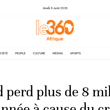
Jeudi
6
Août
2026
CIÉTÉ
PEOPLE
CULTURE
MÉDIAS
SPORTS
 perd plus de 8 mil
année à cause du c