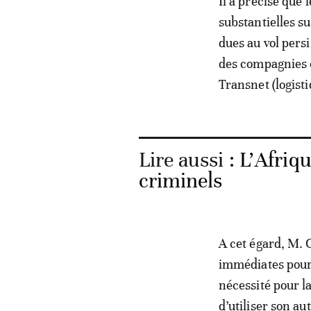
Il a précisé que
substantielles s
dues au vol pers
des compagnies 
Transnet (logisti
Lire aussi :
L’Afriq
criminels
A cet égard, M. 
immédiates pour 
nécessité pour l
d’utiliser son a