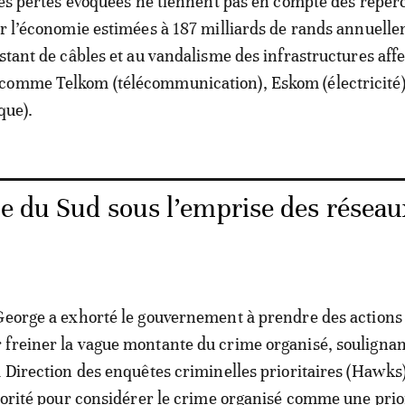
 les pertes évoquées ne tiennent pas en compte des réper
ur l’économie estimées à 187 milliards de rands annuell
istant de câbles et au vandalisme des infrastructures aff
comme Telkom (télécommunication), Eskom (électricité)
que).
ue du Sud sous l’emprise des résea
George a exhorté le gouvernement à prendre des actions
freiner la vague montante du crime organisé, soulignan
a Direction des enquêtes criminelles prioritaires (Hawks
utorité pour considérer le crime organisé comme une prio