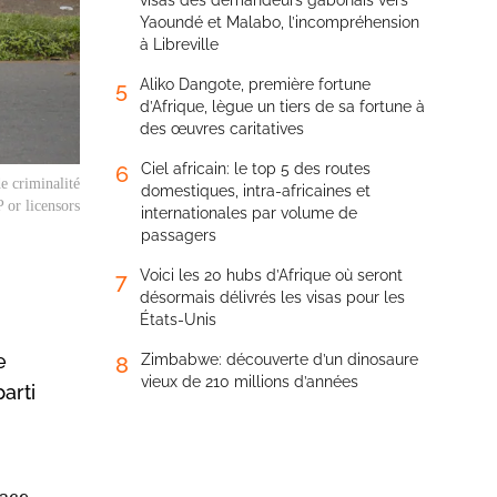
visas des demandeurs gabonais vers
Yaoundé et Malabo, l’incompréhension
à Libreville
Aliko Dangote, première fortune
5
d’Afrique, lègue un tiers de sa fortune à
des œuvres caritatives
Ciel africain: le top 5 des routes
6
e criminalité
domestiques, intra-africaines et
 or licensors
internationales par volume de
passagers
Voici les 20 hubs d’Afrique où seront
7
désormais délivrés les visas pour les
États-Unis
e
Zimbabwe: découverte d’un dinosaure
8
vieux de 210 millions d’années
arti
nace