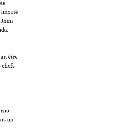
été
g imputé
u Jnim
ïda.
ait être
s chefs
erno
ans un