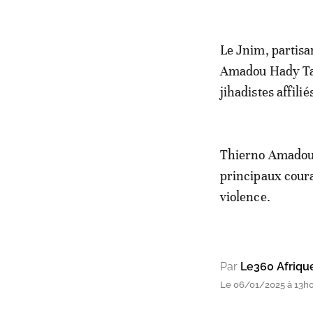
Le Jnim, partisan
Amadou Hady Tall
jihadistes affili
Thierno Amadou H
principaux coura
violence.
Par
Le360 Afriqu
Le 06/01/2025 à 13h