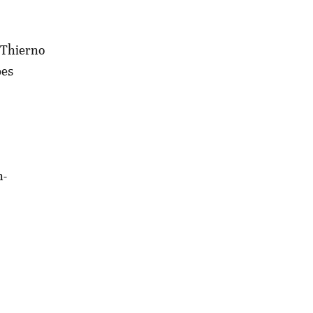
t Thierno
pes
s
n-