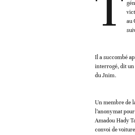
T
gén
vic
au 
sui
Il a succombé apr
interrogé, dit u
du Jnim.
Un membre de la 
l’anonymat pour 
Amadou Hady Tall
convoi de voiture