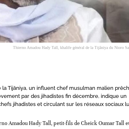
Thierno Amadou Hady Tall, khalife général de la Tijâniya du Nioro Sa
 la Tijâniya, un influent chef musulman malien prêch
èvement par des jihadistes fin décembre, indique un
efs jihadistes et circulant sur les réseaux sociaux lu
rno Amadou Hady Tall, petit-fils de Cheick Oumar Tall e