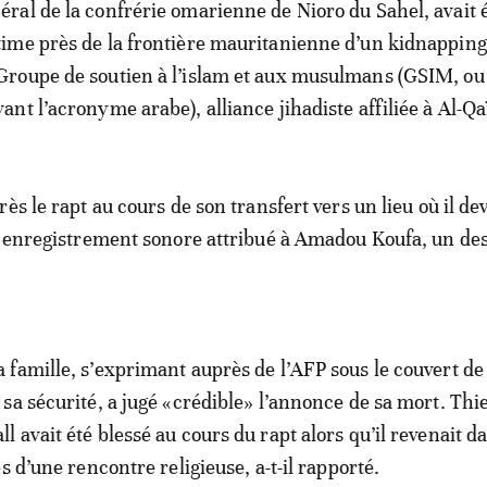
éral de la confrérie omarienne de Nioro du Sahel, avait 
time près de la frontière mauritanienne d’un kidnappin
Groupe de soutien à l’islam et aux musulmans (GSIM, o
vant l’acronyme arabe), alliance jihadiste affiliée à Al-Qa
ès le rapt au cours de son transfert vers un lieu où il dev
n enregistrement sonore attribué à Amadou Koufa, un de
famille, s’exprimant auprès de l’AFP sous le couvert de
sa sécurité, a jugé «crédible» l’annonce de sa mort. Thi
 avait été blessé au cours du rapt alors qu’il revenait d
s d’une rencontre religieuse, a-t-il rapporté.