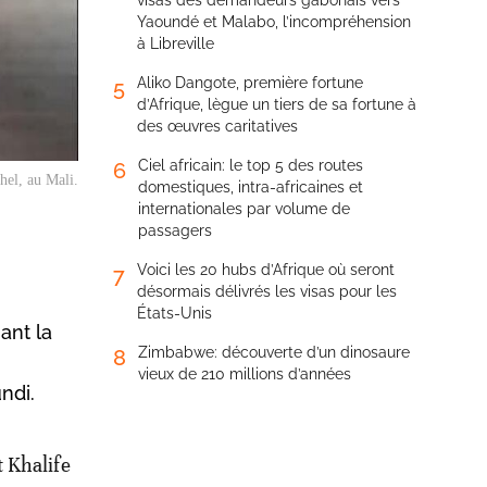
visas des demandeurs gabonais vers
Yaoundé et Malabo, l’incompréhension
à Libreville
Aliko Dangote, première fortune
5
d’Afrique, lègue un tiers de sa fortune à
des œuvres caritatives
Ciel africain: le top 5 des routes
6
hel, au Mali.
domestiques, intra-africaines et
internationales par volume de
passagers
Voici les 20 hubs d’Afrique où seront
7
désormais délivrés les visas pour les
États-Unis
ant la
Zimbabwe: découverte d’un dinosaure
8
vieux de 210 millions d’années
ndi.
t Khalife