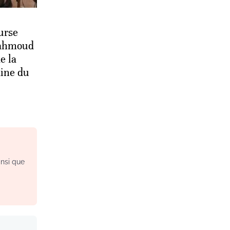
ourse
Mahmoud
e la
dine du
insi que