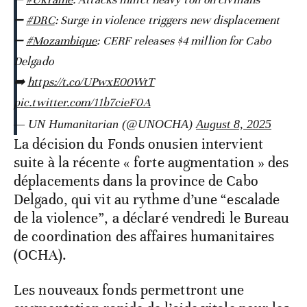
➖
#DRC
: Surge in violence triggers new displacement
➖
#Mozambique
: CERF releases $4 million for Cabo
Delgado
➡️
https://t.co/UPwxE00WtT
pic.twitter.com/11b7cieF0A
— UN Humanitarian (@UNOCHA)
August 8, 2025
La décision du Fonds onusien intervient
suite à la récente « forte augmentation » des
déplacements dans la province de Cabo
Delgado, qui vit au rythme d’une “escalade
de la violence”, a déclaré vendredi le Bureau
de coordination des affaires humanitaires
(OCHA).
Les nouveaux fonds permettront une