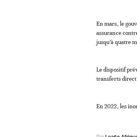
En mars, le gouv
assurance contre
jusqu’à quatre mi
Le dispositif pr
transferts direc
En 2022, les ino
Par
Le360 Afriqu