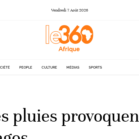
Vendredi
7
Août
2026
CIÉTÉ
PEOPLE
CULTURE
MÉDIAS
SPORTS
tes pluies provoque
agos