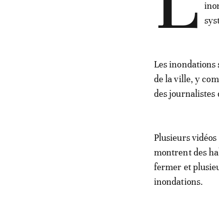
L
ino
sys
Les inondations
de la ville, y c
des journalistes
Plusieurs vidéos
montrent des hab
fermer et plusieu
inondations.