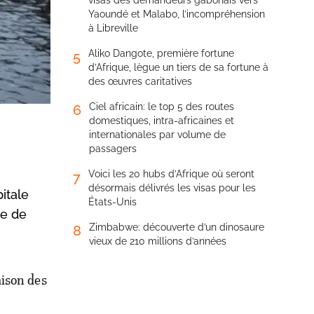
visas des demandeurs gabonais vers
Yaoundé et Malabo, l’incompréhension
à Libreville
Aliko Dangote, première fortune
5
d’Afrique, lègue un tiers de sa fortune à
des œuvres caritatives
Ciel africain: le top 5 des routes
6
domestiques, intra-africaines et
internationales par volume de
passagers
Voici les 20 hubs d’Afrique où seront
7
désormais délivrés les visas pour les
itale
États-Unis
re de
Zimbabwe: découverte d’un dinosaure
8
vieux de 210 millions d’années
aison des