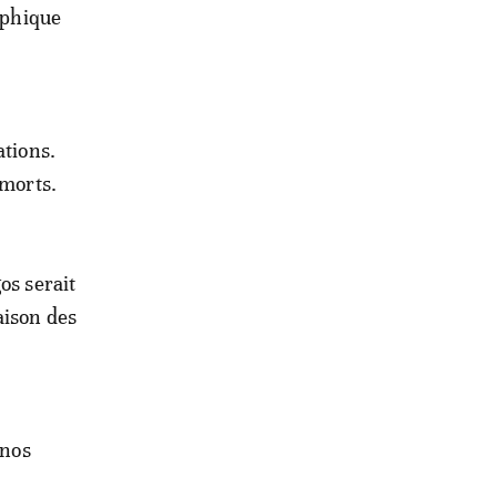
aphique
ations.
 morts.
os serait
aison des
 nos