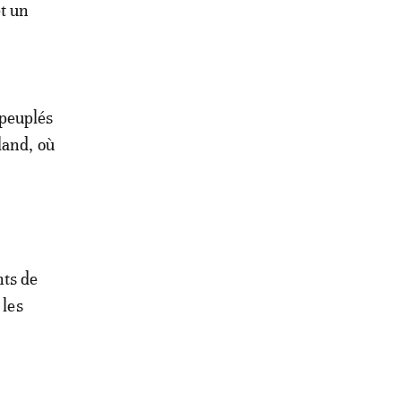
et un
peuplés
land, où
nts de
 les