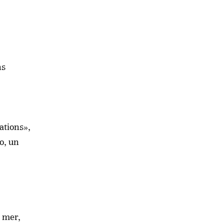
ns
ations»,
o, un
a mer,