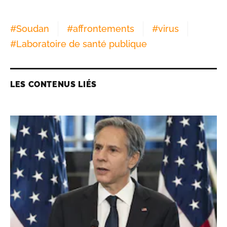
#
Soudan
#
affrontements
#
virus
#
Laboratoire de santé publique
LES CONTENUS LIÉS