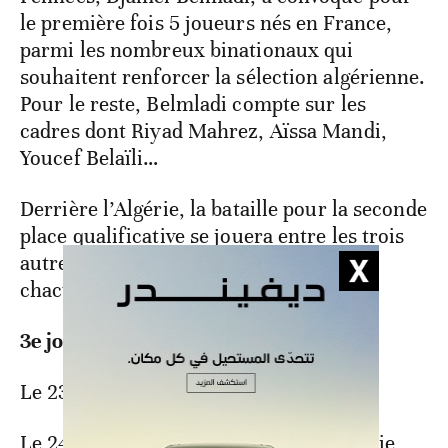
le première fois 5 joueurs nés en France,
parmi les nombreux binationaux qui
souhaitent renforcer la sélection algérienne.
Pour le reste, Belmladi compte sur les
cadres dont Riyad Mahrez, Aïssa Mandi,
Youcef Belaïli…
Derrière l’Algérie, la bataille pour la seconde
place qualificative se jouera entre les trois
autres prétendants du groupe qui ont
chacun la chance de se qualifier.
3e journée
Le 23 mars (21h00) : Algérie – Niger
Le 24 mars (12h00) : Ouganda – Tanzanie