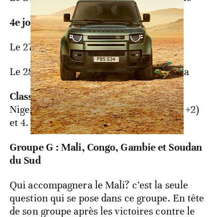
4e journée
Le 27 mars (16h00) : Niger – Algérie
Le 28 mars (15h00) : Tanzanie - Ouganda
Classement
: 1. Algérie (6 points, +4), 2.
Niger (2 points, 0), 3. Tanzanie (1 point, +2)
et 4. Ouganda (1 point, -2)
Groupe G : Mali, Congo, Gambie et Soudan
du Sud
Qui accompagnera le Mali? c’est la seule
question qui se pose dans ce groupe. En tête
de son groupe après les victoires contre le