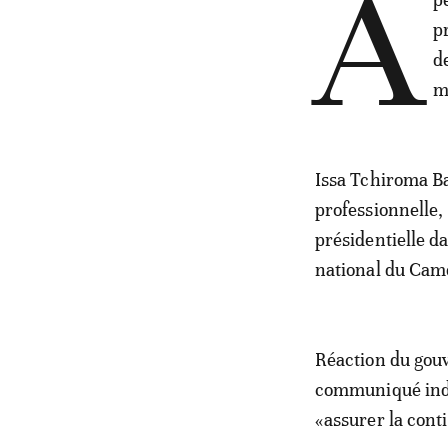
A
p
d
m
Issa Tchiroma Ba
professionnelle,
présidentielle da
national du Cam
Réaction du gou
communiqué indiq
«assurer la cont