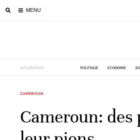
MENU
d
Actuellement
POLITIQUE
ECONOMIE
SO
riale
CAMEROUN
ntrafricaine
émocratique du
Cameroun: des p
u
Príncipe
leur pions