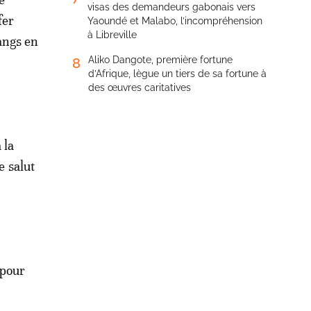
visas des demandeurs gabonais vers
fer
Yaoundé et Malabo, l’incompréhension
à Libreville
angs en
Aliko Dangote, première fortune
8
d’Afrique, lègue un tiers de sa fortune à
des œuvres caritatives
 la
e salut
 pour