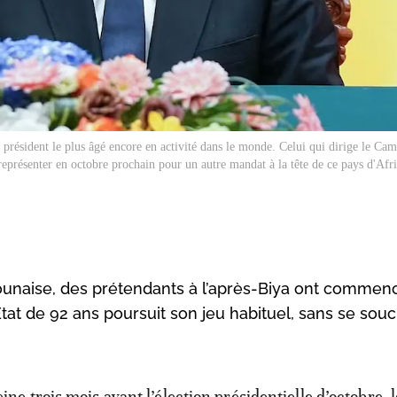
 président le plus âgé encore en activité dans le monde. Celui qui dirige le Ca
eprésenter en octobre prochain pour un autre mandat à la tête de ce pays d'Afri
rounaise, des prétendants à l’après-Biya ont commen
État de 92 ans poursuit son jeu habituel, sans se souc
eine trois mois avant l’élection présidentielle d’octobre, l