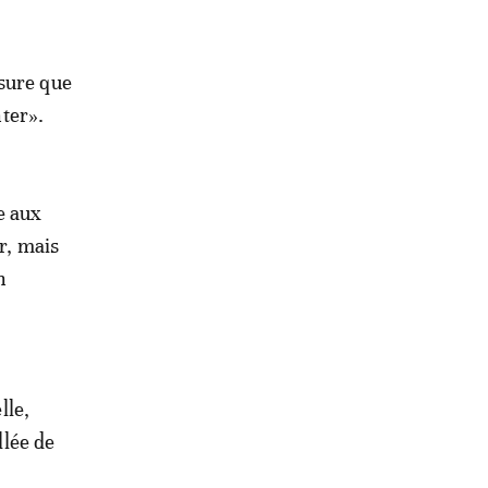
ssure que
nter».
e aux
r, mais
n
lle,
llée de