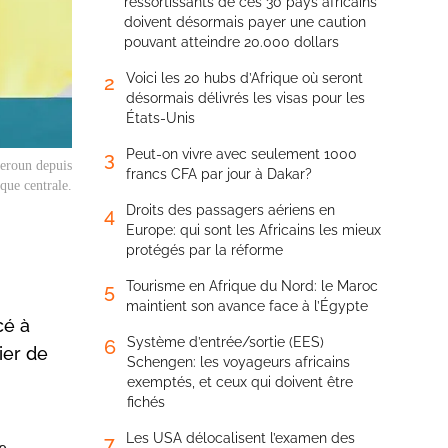
ressortissants de ces 30 pays africains
doivent désormais payer une caution
pouvant atteindre 20.000 dollars
Voici les 20 hubs d’Afrique où seront
2
désormais délivrés les visas pour les
États-Unis
Peut-on vivre avec seulement 1000
3
meroun depuis
francs CFA par jour à Dakar?
que centrale.
Droits des passagers aériens en
4
Europe: qui sont les Africains les mieux
protégés par la réforme
Tourisme en Afrique du Nord: le Maroc
5
maintient son avance face à l’Égypte
cé à
Système d’entrée/sortie (EES)
6
ier de
Schengen: les voyageurs africains
exemptés, et ceux qui doivent être
fichés
Les USA délocalisent l’examen des
7
e