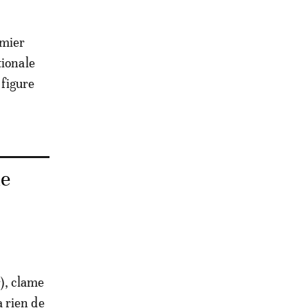
emier
tionale
 figure
ne
), clame
 rien de