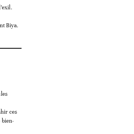
’exil.
nt Biya.
«les
ahir ces
e bien-