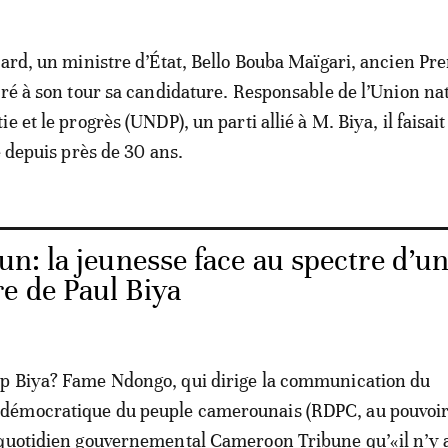
tard, un ministre d’État, Bello Bouba Maïgari, ancien Pr
aré à son tour sa candidature. Responsable de l’Union na
e et le progrès (UNDP), un parti allié à M. Biya, il faisait
e depuis près de 30 ans.
n: la jeunesse face au spectre d’u
e de Paul Biya
p Biya? Fame Ndongo, qui dirige la communication du
émocratique du peuple camerounais (RDPC, au pouvoir
quotidien gouvernemental Cameroon Tribune qu’«il n’y a