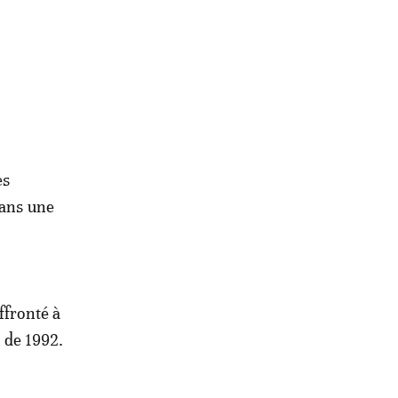
es
dans une
ffronté à
n de 1992.