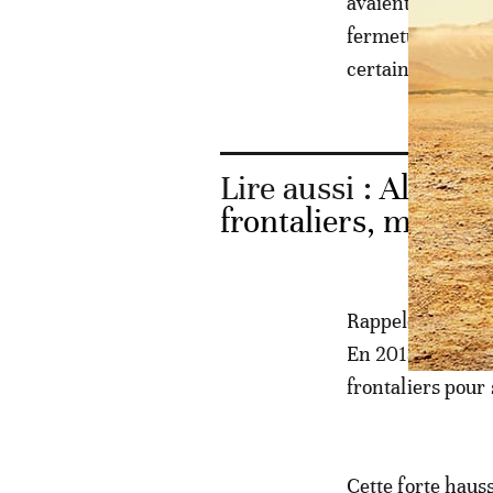
avaient prévu de 
fermeture du Con
certaines catégo
Lire aussi :
Algérie-
frontaliers, mais 
Rappelons que l’
En 2018, plus de 
frontaliers pour
Cette forte haus