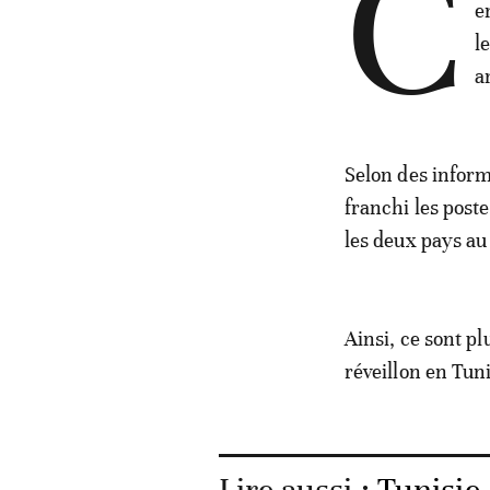
C
e
l
a
Selon des infor
franchi les poste
les deux pays au
Ainsi, ce sont pl
réveillon en Tuni