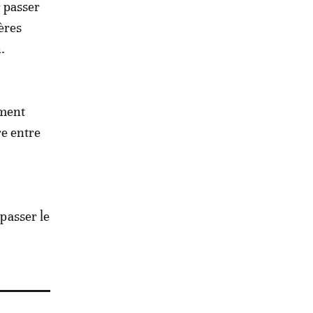
r passer
ères
.
ement
re entre
 passer le