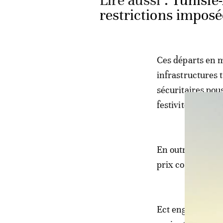
Lire aussi :
Tunisie
restrictions imposé
Ces départs en m
infrastructures t
sécuritaires pou
festivités de fin
En outre, la des
prix compétitif p
Ect engouement s