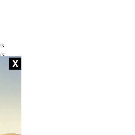
es
es
 qualité-
qui