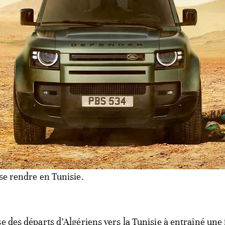
passer leur réveillon en Turquie ont été pris de court pa
sulat, et le durcissement des conditions d’octroi de visa
ries d’Algériens.
Tunisie: fermeture des postes
Tunis dément
Algérie est le premier pays émetteur de touristes vers la
2,7 millions d’Algériens ont transité par ces quatre post
 se rendre en Tunisie.
se des départs d’Algériens vers la Tunisie à entraîné une