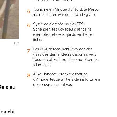
protégés par la réforme
Tourisme en Afrique du Nord: le Maroc
5
maintient son avance face à l’Égypte
Système d’entrée/sortie (EES)
6
Schengen: les voyageurs africains
exemptés, et ceux qui doivent être
fichés
DR
Les USA délocalisent l’examen des
7
visas des demandeurs gabonais vers
Yaoundé et Malabo, l’incompréhension
à Libreville
Aliko Dangote, première fortune
8
d’Afrique, lègue un tiers de sa fortune à
des œuvres caritatives
ée a eu
franchi