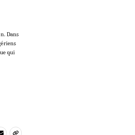
ien. Dans
gériens
que qui