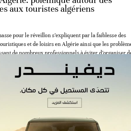
-Algérie: polémique autour des
es aux touristes algériens
asse pour le réveillon s’expliquent par la faiblesse des
ouristiques et de loisirs en Algérie ainsi que les problèm
ssant de nombreux professionnels à éviter d’organiser d
 d’année.
tination Tunisie est considérée comme offrant un rapport
our les Algériens.
'explique aussi par le fait que de nombreux Algériens, 