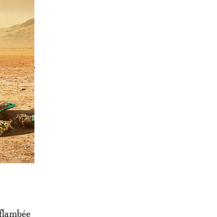
r la
s à
 Tunisie.
es
 flambée