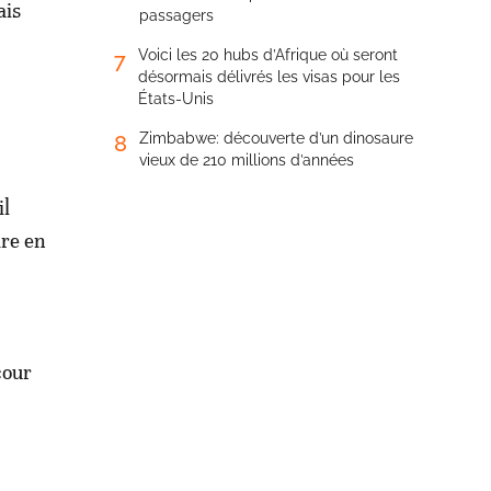
ais
passagers
Voici les 20 hubs d’Afrique où seront
7
désormais délivrés les visas pour les
États-Unis
Zimbabwe: découverte d’un dinosaure
8
vieux de 210 millions d’années
il
dre en
cour