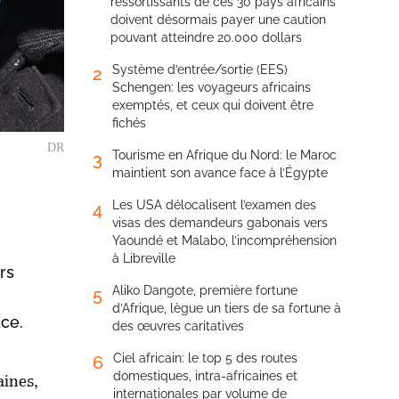
ressortissants de ces 30 pays africains
doivent désormais payer une caution
pouvant atteindre 20.000 dollars
Système d’entrée/sortie (EES)
2
Schengen: les voyageurs africains
exemptés, et ceux qui doivent être
fichés
DR
Tourisme en Afrique du Nord: le Maroc
3
maintient son avance face à l’Égypte
Les USA délocalisent l’examen des
4
visas des demandeurs gabonais vers
Yaoundé et Malabo, l’incompréhension
à Libreville
rs
Aliko Dangote, première fortune
5
d’Afrique, lègue un tiers de sa fortune à
ce.
des œuvres caritatives
Ciel africain: le top 5 des routes
6
domestiques, intra-africaines et
aines,
internationales par volume de