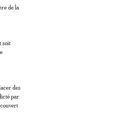
ère de la
 soit
re
lacer des
icté par
 couvert