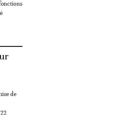
fonctions
té
our
mise de
 22