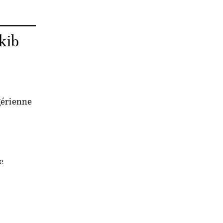
kib
lgérienne
e