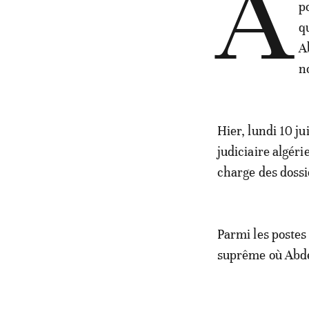
A
p
q
A
n
Hier, lundi 10 j
judiciaire algér
charge des dossi
Parmi les postes
suprême où Abde