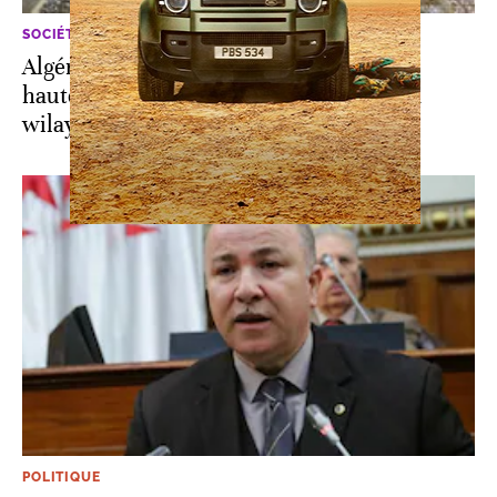
SOCIÉTÉ
Algérie: un foyer de grippe aviaire H5N1
hautement pathogène, découvert dans la
wilaya de Médéa
POLITIQUE