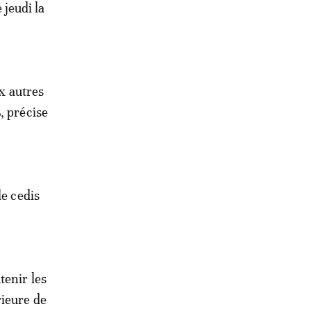
 jeudi la
ux autres
, précise
le cedis
tenir les
rieure de