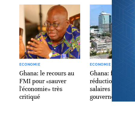
ECONOMIE
ECONOMIE
Ghana: le recours au
Ghana: face à la 
FMI pour «sauver
réduction de 30%
l'économie» très
salaires du
critiqué
gouvernement