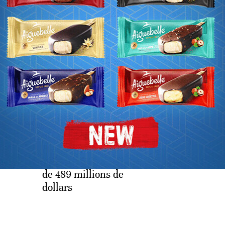
ECONOMIE
ECONOMIE
crise,
Kenya.
Afrique du Sud
 des
Infrastructures:
emprunts d'un 
émission d'un
6 milliards de 
emprunt obligataire
en préparation
de 489 millions de
dollars