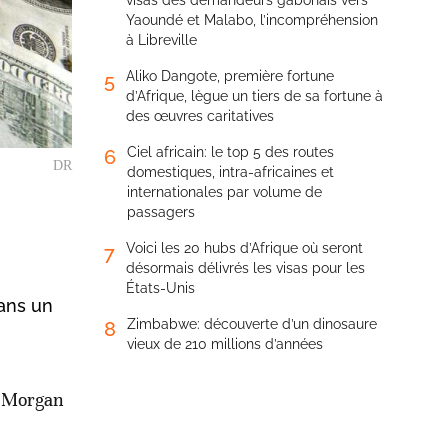
visas des demandeurs gabonais vers
Yaoundé et Malabo, l’incompréhension
à Libreville
Aliko Dangote, première fortune
5
d’Afrique, lègue un tiers de sa fortune à
des œuvres caritatives
Ciel africain: le top 5 des routes
6
DR
domestiques, intra-africaines et
internationales par volume de
passagers
Voici les 20 hubs d’Afrique où seront
7
désormais délivrés les visas pour les
États-Unis
dans un
Zimbabwe: découverte d’un dinosaure
8
vieux de 210 millions d’années
, Morgan