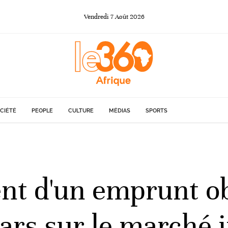
Vendredi
7
Août
2026
CIÉTÉ
PEOPLE
CULTURE
MÉDIAS
SPORTS
t d'un emprunt obl
lars sur le marché 