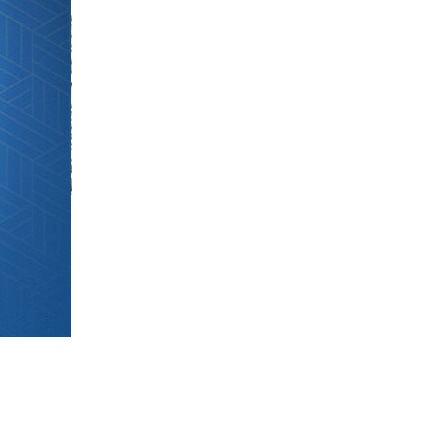
: 3
total de
dollars