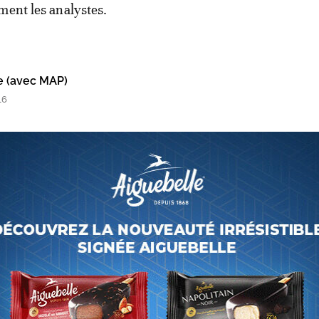
ment les analystes.
e (avec MAP)
16