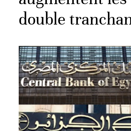
double trancha
ud