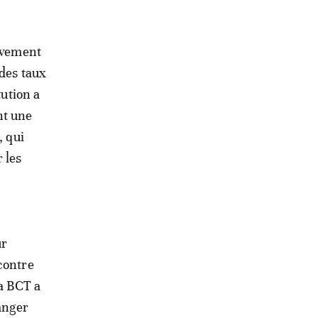
lèvement
 des taux
tution a
nt une
, qui
 les
ur
contre
La BCT a
ranger