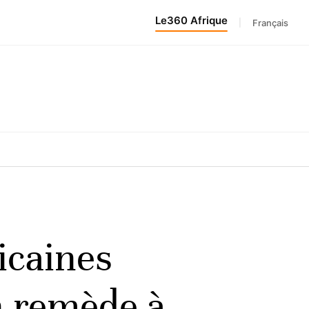
Le360 Afrique
|
Français
ricaines
n remède à