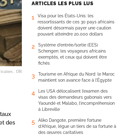
ARTICLES LES PLUS LUS
Visa pour les États-Unis: les
1
ressortissants de ces 30 pays africains
doivent désormais payer une caution
pouvant atteindre 20.000 dollars
Système d’entrée/sortie (EES)
2
Schengen: les voyageurs africains
exemptés, et ceux qui doivent être
fichés
ricaines.. DR
Tourisme en Afrique du Nord: le Maroc
3
maintient son avance face à l’Égypte
Les USA délocalisent l’examen des
4
visas des demandeurs gabonais vers
Yaoundé et Malabo, l’incompréhension
à Libreville
 taux
Aliko Dangote, première fortune
5
et des
d’Afrique, lègue un tiers de sa fortune à
des œuvres caritatives