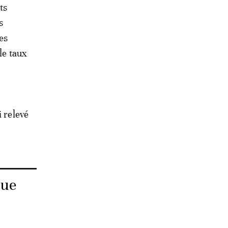
ts
s
des
le taux
i relevé
que