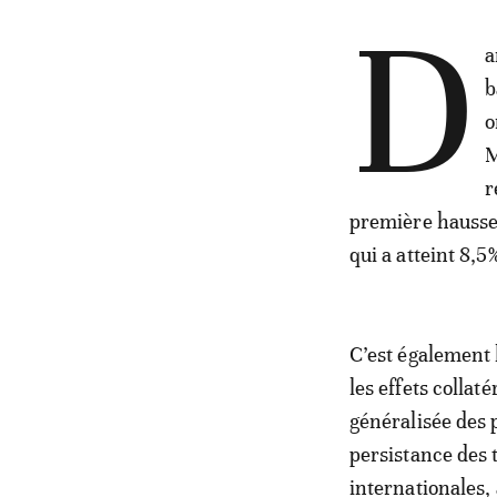
D
a
b
o
M
r
première hausse 
qui a atteint 8,
C’est également 
les effets collat
généralisée des 
persistance des
internationales, 