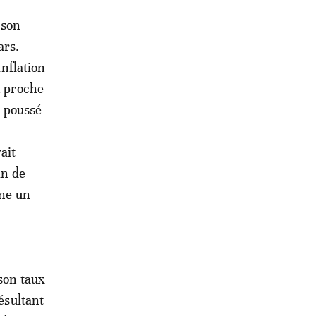
 son
ars.
inflation
t proche
a poussé
ait
in de
gne un
 son taux
résultant