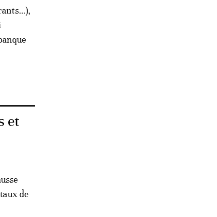
rants…),
i
 banque
s et
ausse
 taux de