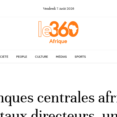
Vendredi
7
Août
2026
CIÉTÉ
PEOPLE
CULTURE
MÉDIAS
SPORTS
anques centrales af
taux directeurs, u