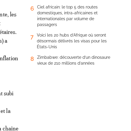
Ciel africain: le top 5 des routes
6
domestiques, intra-africaines et
te, les
internationales par volume de
t
passagers
étaires.
Voici les 20 hubs d’Afrique où seront
7
s) a
désormais délivrés les visas pour les
États-Unis
nflation
Zimbabwe: découverte d’un dinosaure
8
vieux de 210 millions d’années
t subi
et la
la chaîne