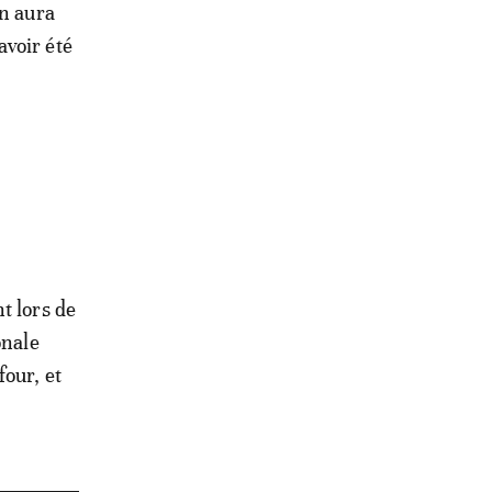
on aura
avoir été
t lors de
onale
four, et