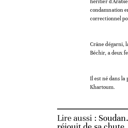
héritier d'Arabi
condamnation en
correctionnel p
Crâne dégarni, 
Béchir, a deux f
Il est né dans l
Khartoum.
Lire aussi :
Soudan. 
réjouit de sa chute