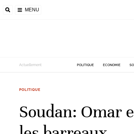
MENU
d
Actuellement
POLITIQUE
ECONOMIE
SO
riale
POLITIQUE
ntrafricaine
émocratique du
Soudan: Omar el
u
Príncipe
les barreaux