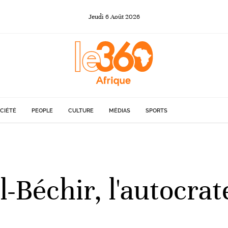
Jeudi
6
Août
2026
CIÉTÉ
PEOPLE
CULTURE
MÉDIAS
SPORTS
-Béchir, l'autocrat