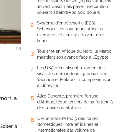
ressortissants de ces 30 pays africains
doivent désormais payer une caution
pouvant atteindre 20.000 dollars
Système d’entrée/sortie (EES)
2
Schengen: les voyageurs africains
exemptés, et ceux qui doivent être
fichés
DR
Tourisme en Afrique du Nord: le Maroc
3
maintient son avance face à l’Égypte
Les USA délocalisent l’examen des
4
visas des demandeurs gabonais vers
Yaoundé et Malabo, l’incompréhension
à Libreville
Aliko Dangote, première fortune
5
mort, a
d’Afrique, lègue un tiers de sa fortune à
des œuvres caritatives
Ciel africain: le top 5 des routes
6
domestiques, intra-africaines et
 Kober à
internationales par volume de