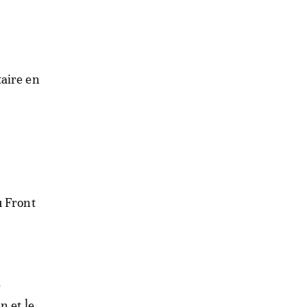
taire en
u Front
e
n et le