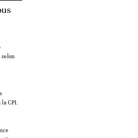
ous
e
n selon
a
 la CPI.
ince