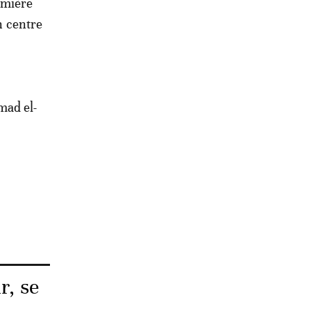
emière
n centre
mad el-
e
r, se