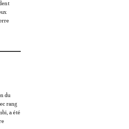
ident
eux
erre
on du
ec rang
bi, a été
re