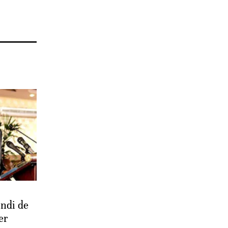
undi de
er