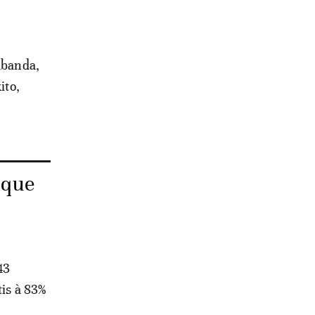
Kabanda,
ito,
ique
43
tis à 83%