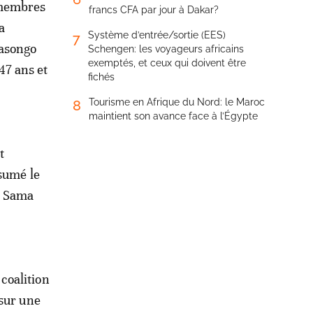
 membres
francs CFA par jour à Dakar?
a
Système d’entrée/sortie (EES)
7
Kasongo
Schengen: les voyageurs africains
exemptés, et ceux qui doivent être
47 ans et
fichés
Tourisme en Afrique du Nord: le Maroc
8
maintient son avance face à l’Égypte
t
ésumé le
l Sama
coalition
 sur une