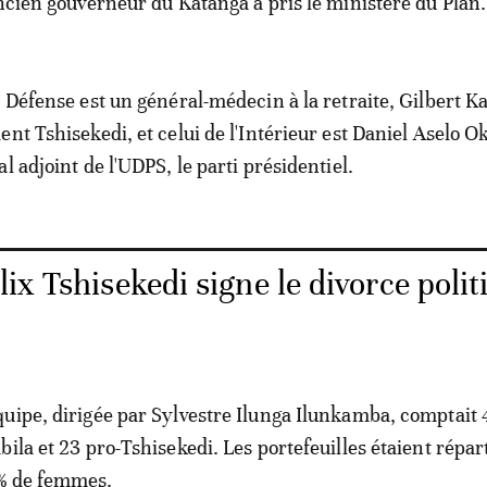
ancien gouverneur du Katanga a pris le ministère du Plan.
a Défense est un général-médecin à la retraite, Gilbert 
nt Tshisekedi, et celui de l'Intérieur est Daniel Aselo Ok
l adjoint de l'UDPS, le parti présidentiel.
ix Tshisekedi signe le divorce polit
uipe, dirigée par Sylvestre Ilunga Ilunkamba, comptait 
ila et 23 pro-Tshisekedi. Les portefeuilles étaient répar
% de femmes.