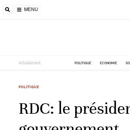
MENU
d
Actuellement
POLITIQUE
ECONOMIE
SO
riale
POLITIQUE
ntrafricaine
émocratique du
RDC: le présid
u
Príncipe
gouvernement