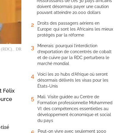
ressortissants de ces 30 pays africains
doivent désormais payer une caution
pouvant atteindre 20.000 dollars
Droits des passagers aériens en
2
Europe: qui sont les Africains les mieux
protégés par la réforme
Minerais: pourquoi l’interdiction
3
o (RDC).. DR
d’exportation de concentrés de cobalt
et de cuivre par la RDC perturbera le
marché mondial
Voici les 20 hubs d’Afrique où seront
4
désormais délivrés les visas pour les
États-Unis
 Félix
Mali. Visite guidée au Centre de
5
ource
Formation professionnelle Mohammed
VI: des compétences essentielles au
développement économique et social
du pays
tisé
Peut-on vivre avec seulement 1000
6