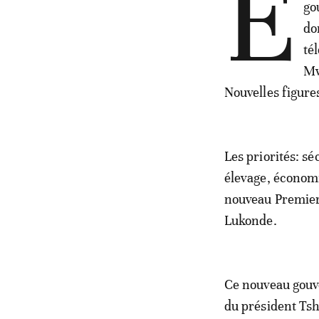
E
go
do
té
Mw
Nouvelles figure
Les priorités: sé
élevage, économi
nouveau Premier
Lukonde.
Ce nouveau gouv
du président Tsh