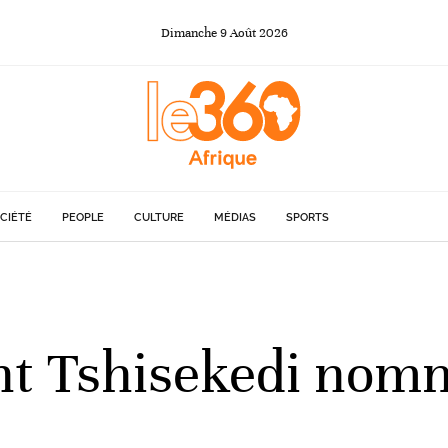
Dimanche
9
Août
2026
CIÉTÉ
PEOPLE
CULTURE
MÉDIAS
SPORTS
ent Tshisekedi no