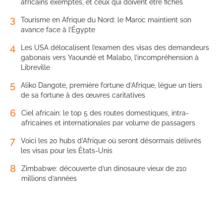
africains exemptés, et ceux qui doivent être fichés
3
Tourisme en Afrique du Nord: le Maroc maintient son
avance face à l’Égypte
4
Les USA délocalisent l’examen des visas des demandeurs
gabonais vers Yaoundé et Malabo, l’incompréhension à
Libreville
5
Aliko Dangote, première fortune d’Afrique, lègue un tiers
de sa fortune à des œuvres caritatives
6
Ciel africain: le top 5 des routes domestiques, intra-
africaines et internationales par volume de passagers
7
Voici les 20 hubs d’Afrique où seront désormais délivrés
les visas pour les États-Unis
8
Zimbabwe: découverte d’un dinosaure vieux de 210
millions d’années