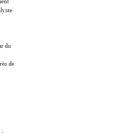
ment
alyste
ur du
près de