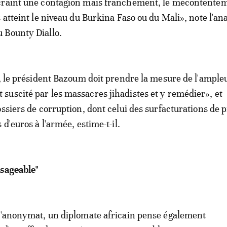
craint une contagion mais franchement, le mécontente
 atteint le niveau du Burkina Faso ou du Mali», note l'an
 Bounty Diallo.
l, le président Bazoum doit prendre la mesure de l'ample
uscité par les massacres jihadistes et y remédier», et
ossiers de corruption, dont celui des surfacturations de 
 d'euros à l'armée, estime-t-il.
isageable"
l'anonymat, un diplomate africain pense également