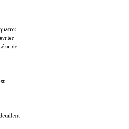
 quatre:
février
série de
est
deuillent