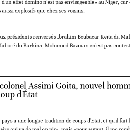
 d'un effet domino n'est pas envisageable» au Niger, car 
s aussi explosif» que chez ses voisins.
ux présidents renversés Ibrahim Boubacar Keïta du Mal
Kaboré du Burkina, Mohamed Bazoum «n'est pas contest
e colonel Assimi Goita, nouvel homm
oup d'État
e pays a une longue tradition de coups d'Etat, et qu'il fait 
taire qui va de mal en pis», mais «pour autant, il me sem