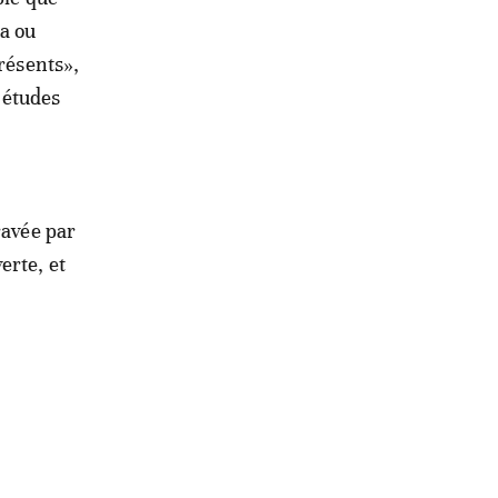
a ou
présents»,
 études
ravée par
erte, et