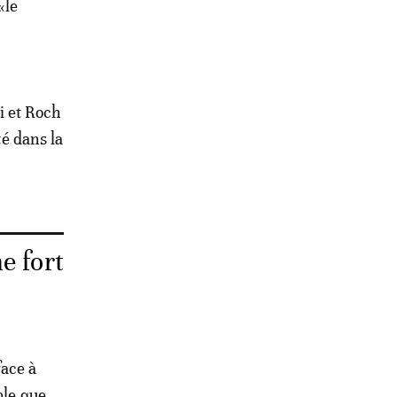
«le
i et Roch
é dans la
e fort
face à
ble que