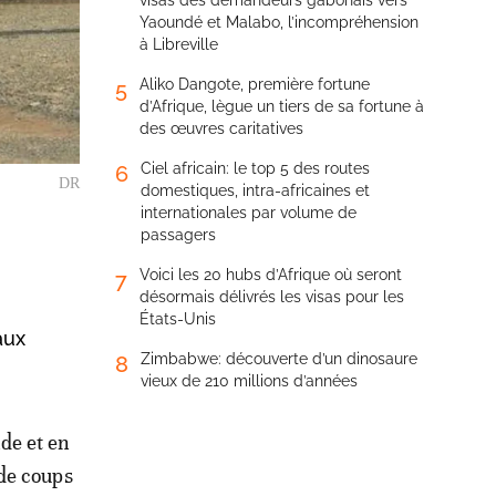
visas des demandeurs gabonais vers
Yaoundé et Malabo, l’incompréhension
à Libreville
Aliko Dangote, première fortune
5
d’Afrique, lègue un tiers de sa fortune à
des œuvres caritatives
Ciel africain: le top 5 des routes
6
DR
domestiques, intra-africaines et
internationales par volume de
passagers
Voici les 20 hubs d’Afrique où seront
7
désormais délivrés les visas pour les
États-Unis
aux
Zimbabwe: découverte d’un dinosaure
8
vieux de 210 millions d’années
de et en
 de coups