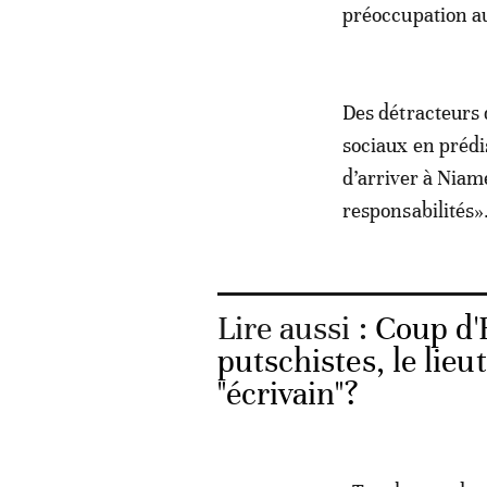
préoccupation au
Des détracteurs
sociaux en prédi
d’arriver à Niame
responsabilités»
Lire aussi :
Coup d'E
putschistes, le lie
"écrivain"?