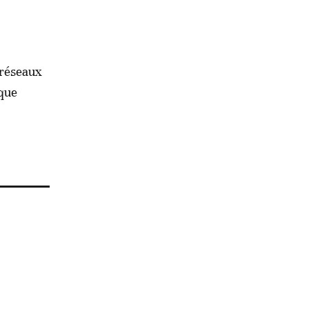
 réseaux
sque