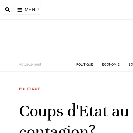
MENU
d
Actuellement
POLITIQUE
ECONOMIE
SO
riale
POLITIQUE
ntrafricaine
émocratique du
Coups d'Etat au 
u
Príncipe
contagion?