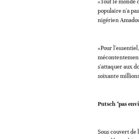
«Tout le monde 
populaire n'a pas
nigérien Amadou
«Pour l'essentie
mécontentement s
s'attaquer aux d
soixante millions
Putsch "pas env
Sous couvert de 