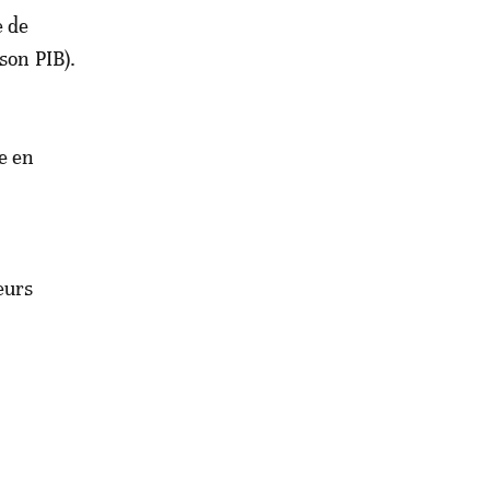
e de
son PIB).
e en
eurs