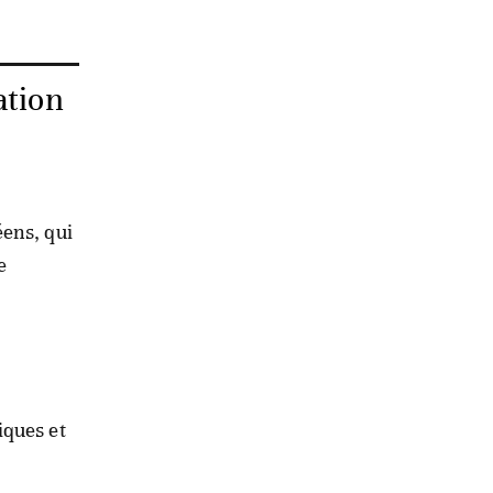
ation
éens, qui
e
iques et