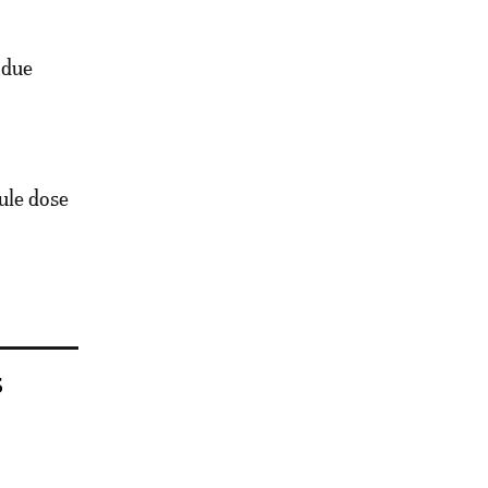
ndue
ule dose
s