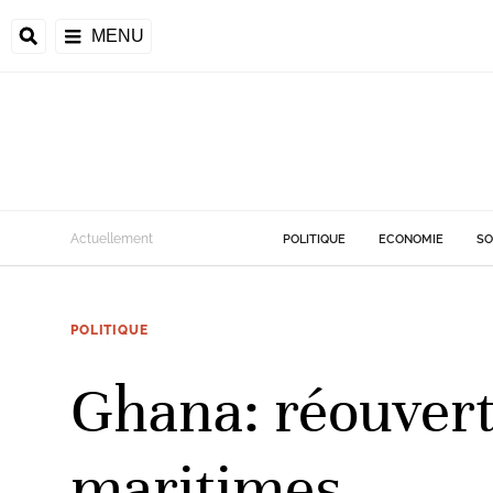
MENU
d
Actuellement
POLITIQUE
ECONOMIE
SO
riale
POLITIQUE
ntrafricaine
émocratique du
Ghana: réouvertu
u
Príncipe
maritimes