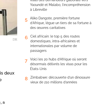
visas des demandeurs gabonais vers
Yaoundé et Malabo, l’incompréhension
à Libreville
Aliko Dangote, première fortune
5
d’Afrique, lègue un tiers de sa fortune à
des œuvres caritatives
Ciel africain: le top 5 des routes
6
DR
domestiques, intra-africaines et
internationales par volume de
passagers
Voici les 20 hubs d’Afrique où seront
7
désormais délivrés les visas pour les
États-Unis
is deux
Zimbabwe: découverte d’un dinosaure
8
e
vieux de 210 millions d’années
, a