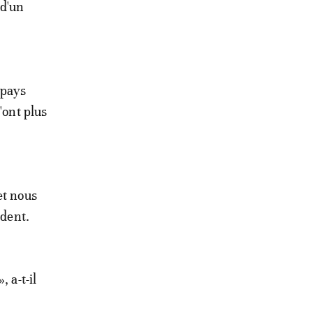
d'un
 pays
'ont plus
et nous
ident.
 a-t-il