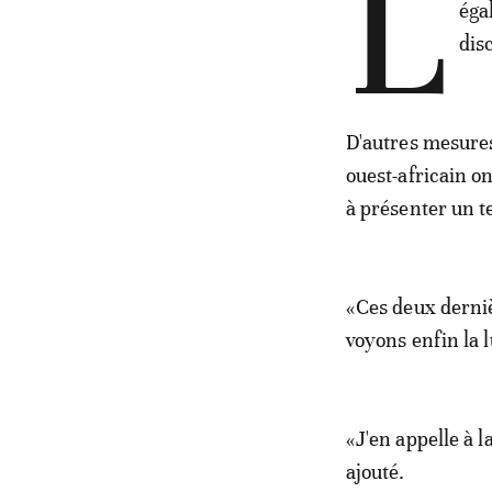
L
éga
dis
D'autres mesures
ouest-africain on
à présenter un te
«Ces deux derniè
voyons enfin la l
«J'en appelle à l
ajouté.