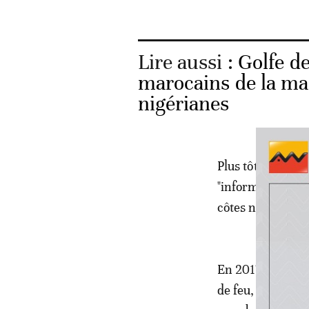
Lire aussi :
Golfe de
marocains de la ma
nigérianes
Plus tôt, le mini
"informé de l'att
côtes nigérianes"
En 2017, sur 16 
de feu, sept ont 