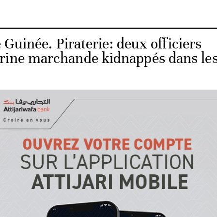
 Guinée. Piraterie: deux officiers
rine marchande kidnappés dans le
stère suisse des Affaires étrangères avait indiqué avoir ét
aque du navire battant pavillon suisse Glarus en route le
.
incidents à travers le monde où des bateaux ont essuyé 
été recensés dans le Golfe de Guinée. Dix prises d'otages