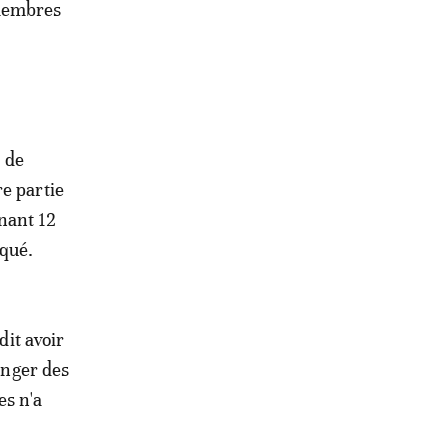
 membres
e de
e partie
nant 12
iqué.
dit avoir
anger des
es n'a