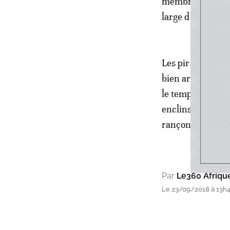
membres d'équipa
large du Nigeria.
Les pirates opér
bien armés et vio
le temps de pille
enclins à navigu
rançon.
Par
Le360 Afriqu
Le 23/09/2018 à 13h47