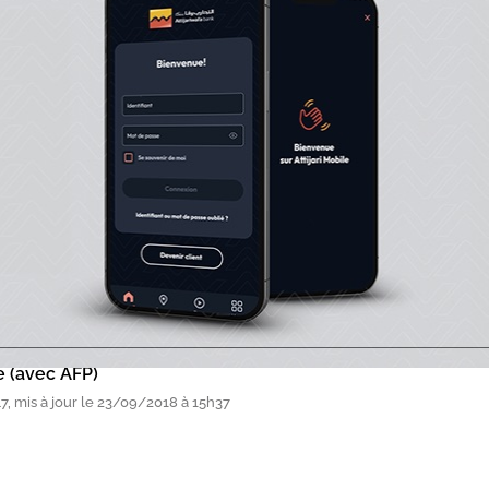
ges au total ont été perpétrées l'an dernier dans les ea
ant au large du Nigeria, du Togo ou du Bénin sont génér
lents. Ils détournent parfois les navires pendant plusieu
r les soutes, et brutalisent les équipages, de moins en m
er dans ces eaux. D'autres les relâchent après paiement
e (avec AFP)
, mis à jour le 23/09/2018 à 15h37