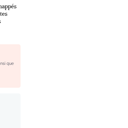
nappés
tes
s
insi que