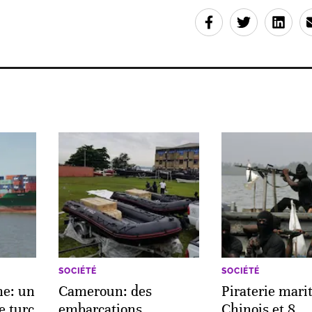
SOCIÉTÉ
SOCIÉTÉ
me: un
Cameroun: des
Piraterie mari
e turc
embarcations
Chinois et 8