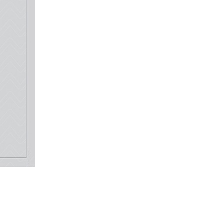
ux au
alement
rs jours,
oins
 d'une