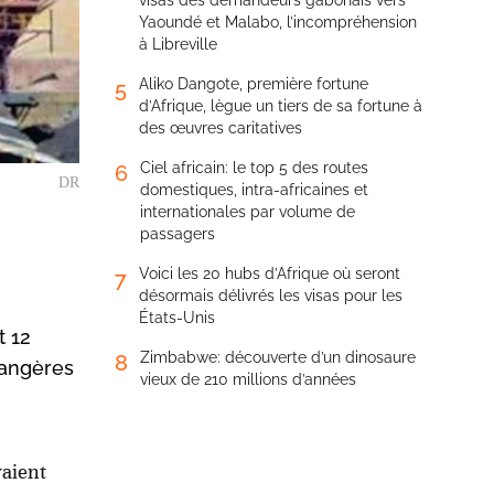
visas des demandeurs gabonais vers
Yaoundé et Malabo, l’incompréhension
à Libreville
Aliko Dangote, première fortune
5
d’Afrique, lègue un tiers de sa fortune à
des œuvres caritatives
Ciel africain: le top 5 des routes
6
DR
domestiques, intra-africaines et
internationales par volume de
passagers
Voici les 20 hubs d’Afrique où seront
7
désormais délivrés les visas pour les
États-Unis
t 12
Zimbabwe: découverte d’un dinosaure
8
rangères
vieux de 210 millions d’années
vaient