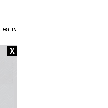
s eaux
é
 long des
des coups
 de 65