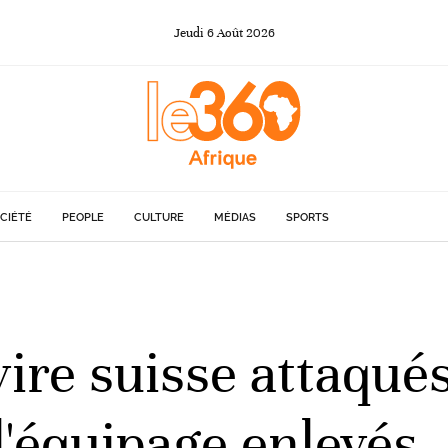
Jeudi
6
Août
2026
CIÉTÉ
PEOPLE
CULTURE
MÉDIAS
SPORTS
vire suisse attaqué
'équipage enlevés