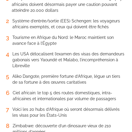
africains doivent désormais payer une caution pouvant
atteindre 20.000 dollars
2
Système d’entrée/sortie (EES) Schengen: les voyageurs
africains exemptés, et ceux qui doivent être fichés
3
Tourisme en Afrique du Nord: le Maroc maintient son
avance face à l’Égypte
4
Les USA délocalisent l’examen des visas des demandeurs
gabonais vers Yaoundé et Malabo, l’incompréhension à
Libreville
5
Aliko Dangote, première fortune d’Afrique, lègue un tiers
de sa fortune à des œuvres caritatives
6
Ciel africain: le top 5 des routes domestiques, intra-
africaines et internationales par volume de passagers
7
Voici les 20 hubs d’Afrique où seront désormais délivrés
les visas pour les États-Unis
8
Zimbabwe: découverte d’un dinosaure vieux de 210
millions d’années