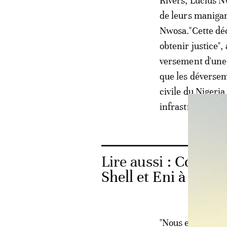
Rivers, Lucius Nw
de leurs maniganc
Nwosa."Cette déc
obtenir justice",
versement d'une
que les déversem
civile du Nigeri
infrastructures
Lire aussi :
Corrupti
Shell et Eni à Lond
"Nous espérons q