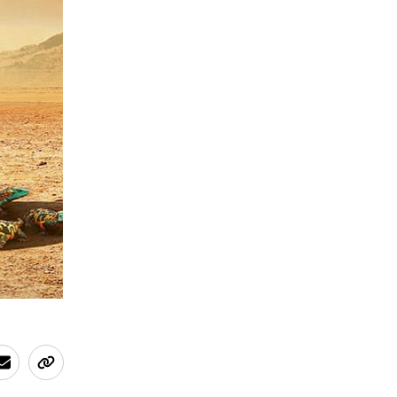
t accepté
quelque
ge d'une
botages
e