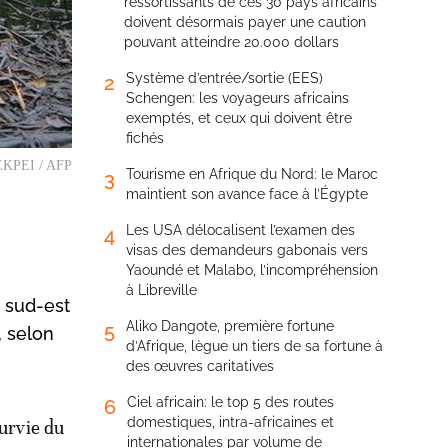
ressortissants de ces 30 pays africains
doivent désormais payer une caution
pouvant atteindre 20.000 dollars
Système d’entrée/sortie (EES)
2
Schengen: les voyageurs africains
exemptés, et ceux qui doivent être
fichés
i EKPEI / AFP
Tourisme en Afrique du Nord: le Maroc
3
maintient son avance face à l’Égypte
Les USA délocalisent l’examen des
4
visas des demandeurs gabonais vers
Yaoundé et Malabo, l’incompréhension
à Libreville
 sud-est
Aliko Dangote, première fortune
5
, selon
d’Afrique, lègue un tiers de sa fortune à
des œuvres caritatives
Ciel africain: le top 5 des routes
6
domestiques, intra-africaines et
urvie du
internationales par volume de