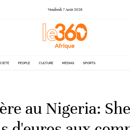
Vendredi
7
Août
2026
CIÉTÉ
PEOPLE
CULTURE
MÉDIAS
SPORTS
ière au Nigeria: She
ons d'euros aux co