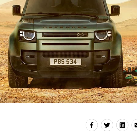
e injustice subie par le peuple Ogoni".En 2015, Shell avai
ions de dollars (63 millions d'euros) de compensation à 
 dans l'Ogoniland et a accepté de commencer le nettoya
008, même si la compagnie a toujours assuré que les sa
es habitants des oléoducs étaient les premières causes d
e (avec AFP)
04