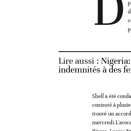
D
p
d
c
p
Lire aussi :
Nigeria
indemnités à des f
Shell a été cond
contesté à plusi
trouvé un accord
mercredi.L'avoc