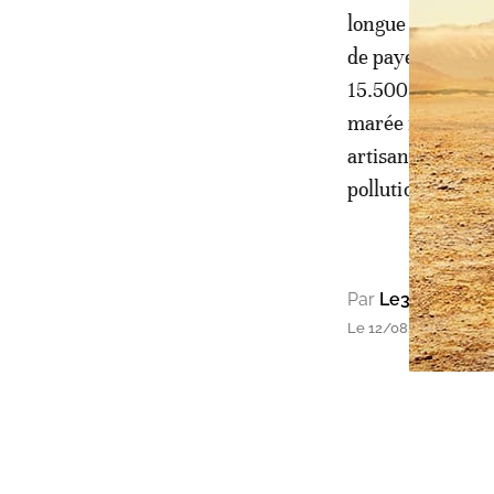
longue et durabl
de payer 70 mill
15.500 habitants
marée noire en 2
artisanaux par l
pollution.
Par
Le360 Afriqu
Le 12/08/2021 à 12h