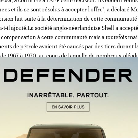
osa, a confirmé à l'AFP cette décision."Ils étaient venus
es et ils se sont résolus à accepter l'offre", a déclaré M
ision fait suite à la détermination de cette communauté
 a-t-il ajouté.La société anglo-néerlandaise Shell a accepté
 compensation à cette communauté mais a toutefois ma
ents de pétrole avaient été causés par des tiers durant l
a de 1967 à 1970, au cours de laquelle de nombreux oléod
 ont été endommagés.
on: le Nigéria porte enfin plainte c
res
ue ce jugement fournira les fondations pour répondre à 