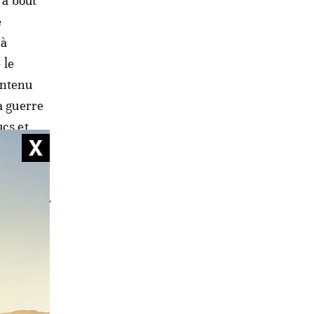
 à bout
e
 à
 le
intenu
a guerre
ucs et
ontre
la