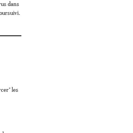
irus dans
oursuivi.
cer" les