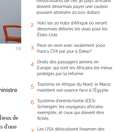
ressortissants de ces 30 pays africains
doivent désormais payer une caution
pouvant atteindre 20.000 dollars
Voici les 20 hubs d’Afrique où seront
2
désormais délivrés les visas pour les
États-Unis
Peut-on vivre avec seulement 1000
3
DR
francs CFA par jour à Dakar?
Droits des passagers aériens en
4
Europe: qui sont les Africains les mieux
protégés par la réforme
Tourisme en Afrique du Nord: le Maroc
5
inistre
maintient son avance face à l’Égypte
Système d’entrée/sortie (EES)
6
Schengen: les voyageurs africains
exemptés, et ceux qui doivent être
lieux de
fichés
s d'une
Les USA délocalisent l’examen des
7