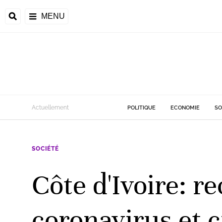
MENU
d
Actuellement
POLITIQUE
ECONOMIE
SO
riale
SOCIÉTÉ
ntrafricaine
émocratique du
Côte d'Ivoire: r
u
Príncipe
coronavirus et c