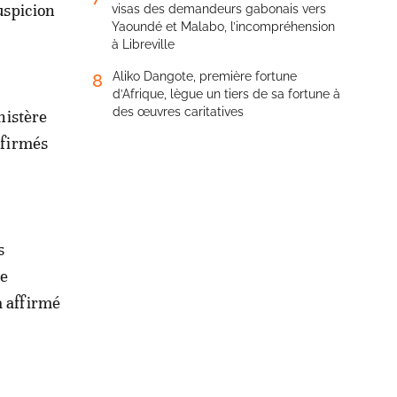
uspicion
visas des demandeurs gabonais vers
Yaoundé et Malabo, l’incompréhension
à Libreville
Aliko Dangote, première fortune
8
d’Afrique, lègue un tiers de sa fortune à
des œuvres caritatives
nistère
nfirmés
s
le
a affirmé