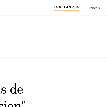
Le360 Afrique
|
Français
as de
sion"