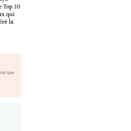
e Top 10
ux qui
éré la
insi que