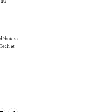
 du
e débutera
NTech et