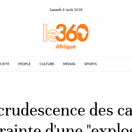
Samedi
8
Août
2026
CIÉTÉ
PEOPLE
CULTURE
MÉDIAS
SPORTS
ecrudescence des c
rainte d'une "explo