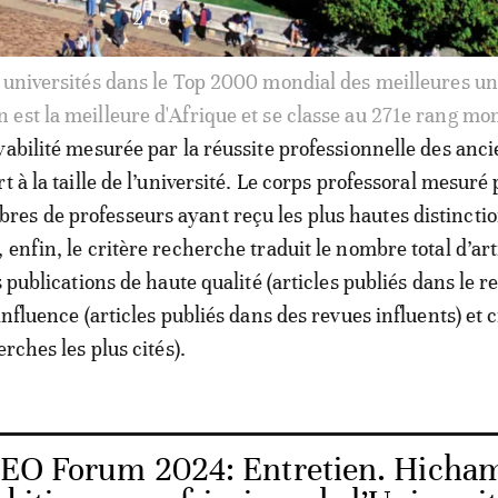
3
/
6
tés dans le classement des 2000 meilleures universités 
y est la mieux classée et se positionne au 841e rang mon
yabilité mesurée par la réussite professionnelle des anc
t à la taille de l’université. Le corps professoral mesuré 
s de professeurs ayant reçu les plus hautes distincti
enfin, le critère recherche traduit le nombre total d’art
s publications de haute qualité (articles publiés dans le r
influence (articles publiés dans des revues influents) et c
erches les plus cités).
CEO Forum 2024: Entretien. Hicham