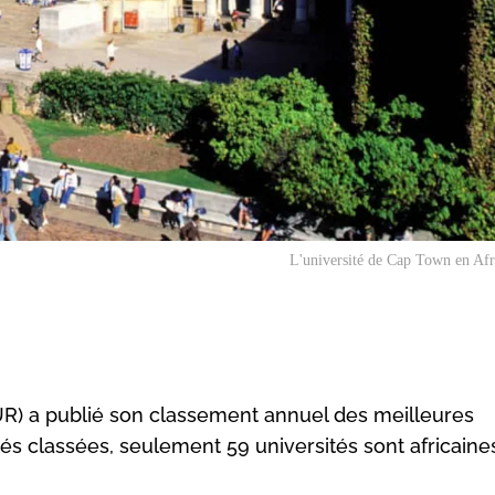
L'université de Cap Town en Af
UR) a publié son classement annuel des meilleures
tés classées, seulement 59 universités sont africaine