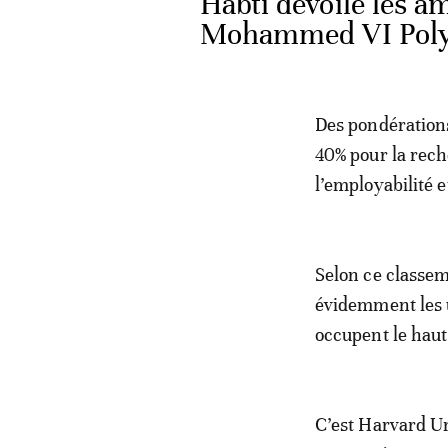
Habti dévoile les a
Mohammed VI Poly
Des pondérations
40% pour la rech
l’employabilité e
Selon ce classem
évidemment les 
occupent le haut
C’est Harvard Un