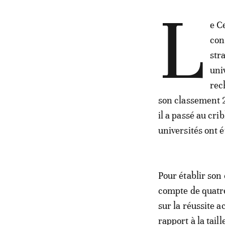
L
e C
con
str
uni
rec
son classement 2
il a passé au cri
universités ont é
Pour établir son
compte de quatre
sur la réussite 
rapport à la taill