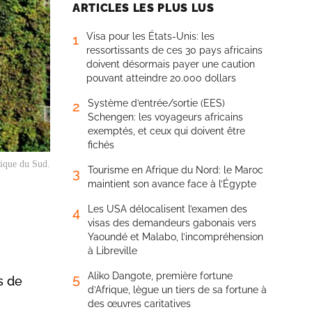
ARTICLES LES PLUS LUS
Visa pour les États-Unis: les
1
ressortissants de ces 30 pays africains
doivent désormais payer une caution
pouvant atteindre 20.000 dollars
Système d’entrée/sortie (EES)
2
Schengen: les voyageurs africains
exemptés, et ceux qui doivent être
fichés
rique du Sud.
Tourisme en Afrique du Nord: le Maroc
3
maintient son avance face à l’Égypte
Les USA délocalisent l’examen des
4
visas des demandeurs gabonais vers
Yaoundé et Malabo, l’incompréhension
à Libreville
Aliko Dangote, première fortune
5
s de
d’Afrique, lègue un tiers de sa fortune à
des œuvres caritatives