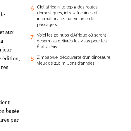
Ciel africain: le top 5 des routes
6
domestiques, intra-africaines et
 de
internationales par volume de
passagers
et aux
Voici les 20 hubs d’Afrique où seront
7
la
désormais délivrés les visas pour les
États-Unis
à jour
 édition,
Zimbabwe: découverte d’un dinosaure
8
vieux de 210 millions d’années
ures
tient
ion basée
urée par