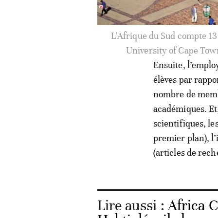
L'Ethiopie compte 6 universi
Addis Ababa Universit
Ensuite, l’emplo
élèves par rappor
nombre de membre
académiques. Et, 
scientifiques, le
premier plan), l’
(articles de rech
Lire aussi :
Africa 