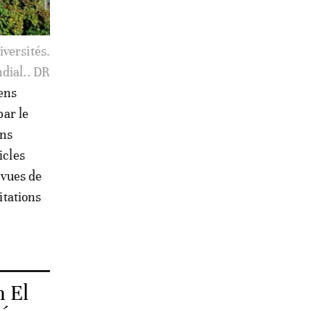
du monde.
dial.. DR
iens
par le
ons
icles
evues de
itations
 El