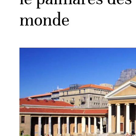
monde
ud