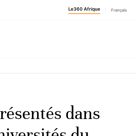
Le360 Afrique
|
Français
présentés dans
niversités du