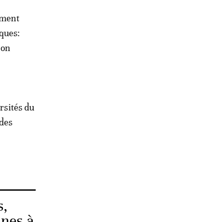
ement
ques:
 on
rsités du
 des
s,
ines à