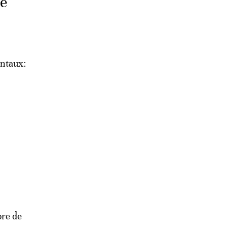
té
entaux:
ore de