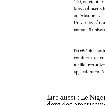
100, en étant pr
Massachusetts In
américaine. Le T
University of Ca
compte 8 univers
Du côté du contin
continent, on en
meilleures unive
appartiennent à 
Lire aussi :
Le Niger
dont des américaine