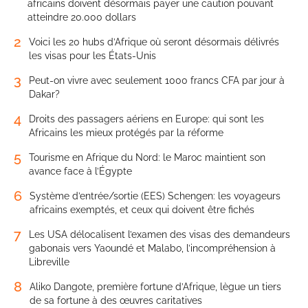
africains doivent désormais payer une caution pouvant
atteindre 20.000 dollars
2
Voici les 20 hubs d’Afrique où seront désormais délivrés
les visas pour les États-Unis
3
Peut-on vivre avec seulement 1000 francs CFA par jour à
Dakar?
4
Droits des passagers aériens en Europe: qui sont les
Africains les mieux protégés par la réforme
5
Tourisme en Afrique du Nord: le Maroc maintient son
avance face à l’Égypte
6
Système d’entrée/sortie (EES) Schengen: les voyageurs
africains exemptés, et ceux qui doivent être fichés
7
Les USA délocalisent l’examen des visas des demandeurs
gabonais vers Yaoundé et Malabo, l’incompréhension à
Libreville
8
Aliko Dangote, première fortune d’Afrique, lègue un tiers
de sa fortune à des œuvres caritatives