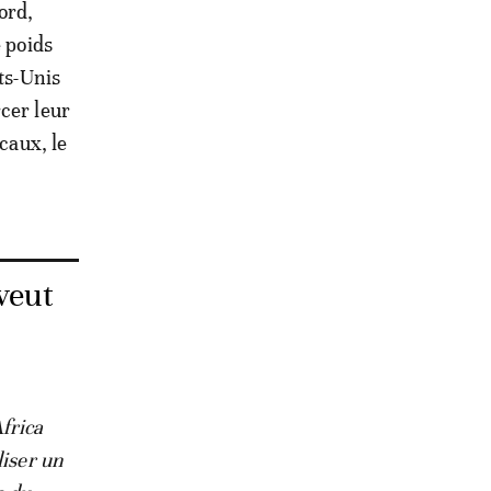
ord,
e poids
ts-Unis
cer leur
caux, le
veut
frica
liser un