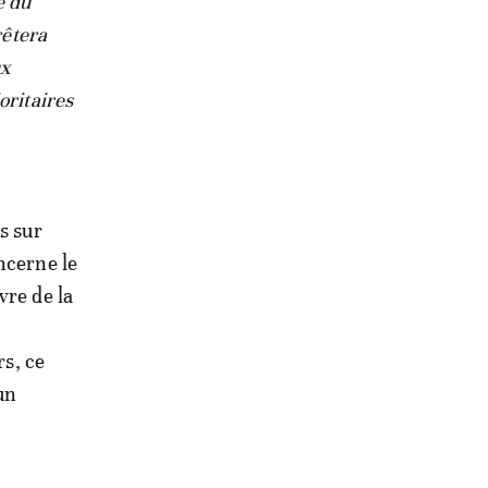
e du
rêtera
ux
oritaires
s sur
ncerne le
vre de la
rs, ce
un