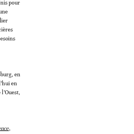
Unis pour
 une
lier
cières
besoins
sburg, en
d’hui en
 l’Ouest,
ence
,