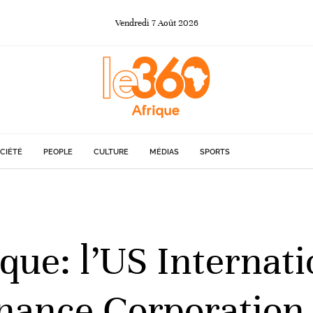
Vendredi
7
Août
2026
CIÉTÉ
PEOPLE
CULTURE
MÉDIAS
SPORTS
ique: l’US Internati
nance Corporation 