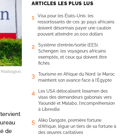
ARTICLES LES PLUS LUS
Visa pour les États-Unis: les
1
ressortissants de ces 30 pays africains
doivent désormais payer une caution
pouvant atteindre 20.000 dollars
Système d’entrée/sortie (EES)
2
Schengen: les voyageurs africains
exemptés, et ceux qui doivent être
fichés
 Washington.
Tourisme en Afrique du Nord: le Maroc
3
maintient son avance face à l’Égypte
Les USA délocalisent l’examen des
4
visas des demandeurs gabonais vers
Yaoundé et Malabo, l’incompréhension
à Libreville
tervient
Aliko Dangote, première fortune
5
bureau
d’Afrique, lègue un tiers de sa fortune à
té de
des œuvres caritatives