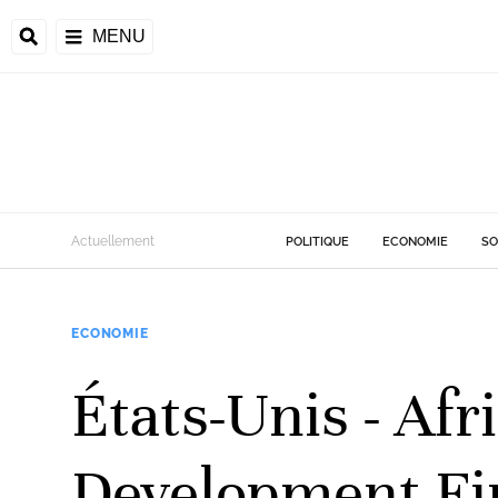
MENU
d
Actuellement
POLITIQUE
ECONOMIE
SO
riale
ECONOMIE
ntrafricaine
émocratique du
États-Unis - Afr
u
Príncipe
Development Fi