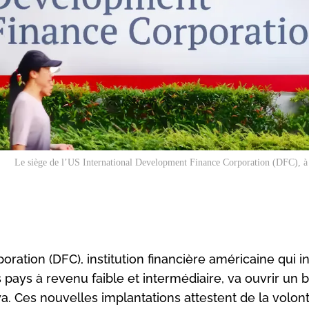
Le siège de l’US International Development Finance Corporation (DFC), à
ation (DFC), institution financière américaine qui in
pays à revenu faible et intermédiaire, va ouvrir un 
ya. Ces nouvelles implantations attestent de la volon