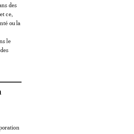
dans des
et ce,
nté ou la
ns le
 des
n
poration