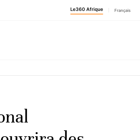
Le360 Afrique
|
Français
onal
ouvrira des