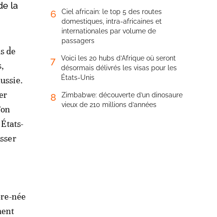
de la
Ciel africain: le top 5 des routes
6
domestiques, intra-africaines et
internationales par volume de
passagers
s de
Voici les 20 hubs d’Afrique où seront
7
s,
désormais délivrés les visas pour les
États-Unis
Russie.
er
Zimbabwe: découverte d’un dinosaure
8
vieux de 210 millions d’années
’on
 États-
isser
ère-née
ment