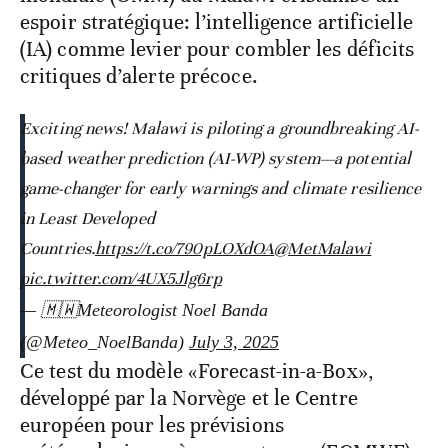
espoir stratégique: l’intelligence artificielle
(IA) comme levier pour combler les déficits
critiques d’alerte précoce.
Exciting news! Malawi is piloting a groundbreaking AI-
based weather prediction (AI-WP) system—a potential
game-changer for early warnings and climate resilience
in Least Developed
Countries.
https://t.co/790pLOXdOA
@MetMalawi
pic.twitter.com/4UX5Jlg6rp
— 🇲🇼Meteorologist Noel Banda
(@Meteo_NoelBanda)
July 3, 2025
Ce test du modèle «Forecast-in-a-Box»,
développé par la Norvège et le Centre
européen pour les prévisions