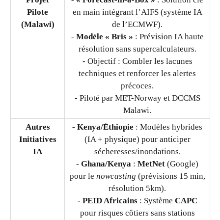
Pilote
en main intégrant l’AIFS (système IA
(Malawi)
de l’ECMWF).
-
Modèle « Bris »
: Prévision IA haute
résolution sans supercalculateurs.
- Objectif : Combler les lacunes
techniques et renforcer les alertes
précoces.
- Piloté par MET-Norway et DCCMS
Malawi.
Autres
-
Kenya/Éthiopie
: Modèles hybrides
Initiatives
(IA + physique) pour anticiper
IA
sécheresses/inondations.
-
Ghana/Kenya
:
MetNet
(Google)
pour le
nowcasting
(prévisions 15 min,
résolution 5km).
-
PEID Africains
: Système
CAPC
pour risques côtiers sans stations