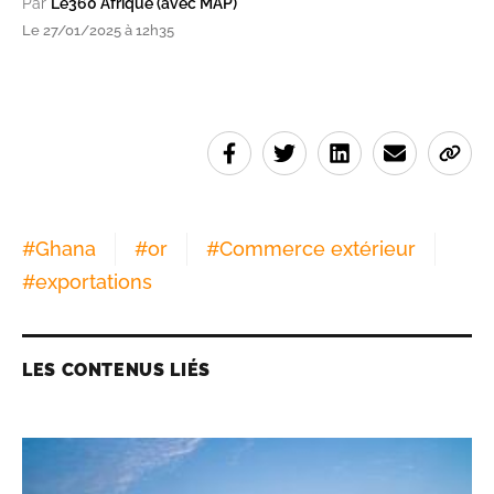
Par
Le360 Afrique (avec MAP)
Le 27/01/2025 à 12h35
#
Ghana
#
or
#
Commerce extérieur
#
exportations
LES CONTENUS LIÉS