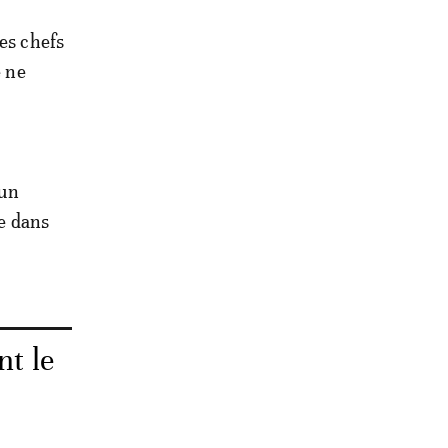
les chefs
e ne
'un
ge dans
nt le