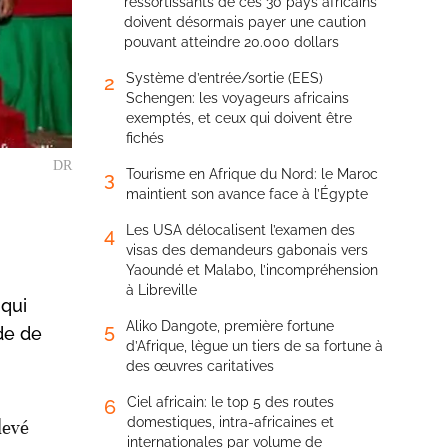
ressortissants de ces 30 pays africains
doivent désormais payer une caution
pouvant atteindre 20.000 dollars
Système d’entrée/sortie (EES)
2
Schengen: les voyageurs africains
exemptés, et ceux qui doivent être
fichés
DR
Tourisme en Afrique du Nord: le Maroc
3
maintient son avance face à l’Égypte
Les USA délocalisent l’examen des
4
visas des demandeurs gabonais vers
Yaoundé et Malabo, l’incompréhension
à Libreville
 qui
Aliko Dangote, première fortune
5
de de
d’Afrique, lègue un tiers de sa fortune à
des œuvres caritatives
Ciel africain: le top 5 des routes
6
domestiques, intra-africaines et
levé
internationales par volume de