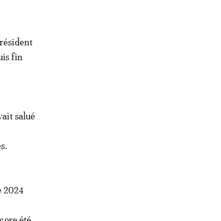
président
is fin
vait salué
s.
e 2024
ncore été