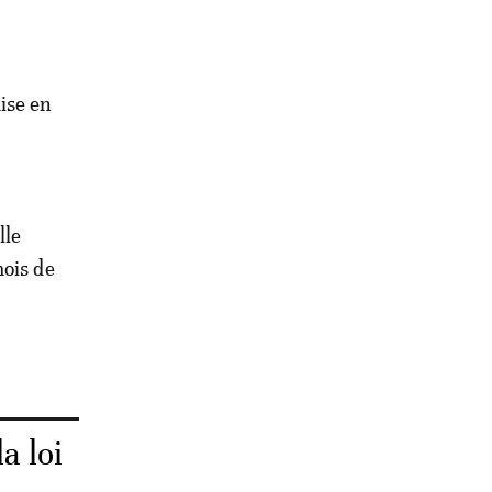
mise en
lle
mois de
a loi