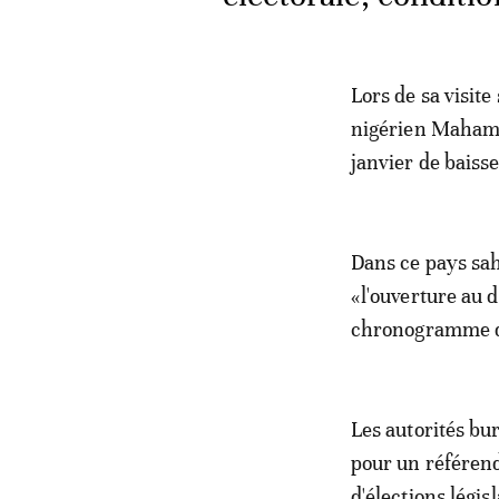
Lors de sa visit
nigérien Mahamad
janvier de baisse
Dans ce pays sahé
«l'ouverture au d
chronogramme de 
Les autorités bu
pour un référend
d'élections légis