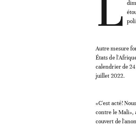
L
dim
éto
poli
Autre mesure fo
États de l'Afriqu
calendrier de 24
juillet 2022.
«C'est acté! Nou
contre le Mali»,
couvert de l'ano