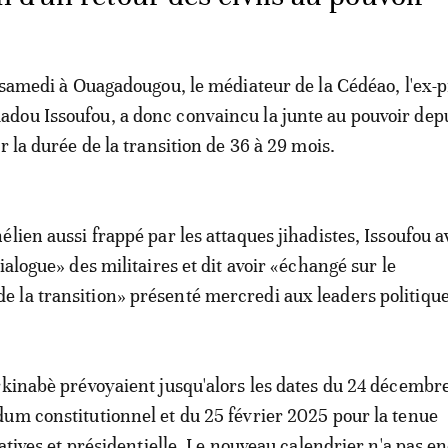
e samedi à Ouagadougou, le médiateur de la Cédéao, l'ex-
ou Issoufou, a donc convaincu la junte au pouvoir depu
r la durée de la transition de 36 à 29 mois.
lien aussi frappé par les attaques jihadistes, Issoufou a
ialogue» des militaires et dit avoir «échangé sur le
la transition» présenté mercredi aux leaders politique
rkinabè prévoyaient jusqu'alors les dates du 24 décembr
um constitutionnel et du 25 février 2025 pour la tenue
latives et présidentielle. Le nouveau calendrier n'a pas e