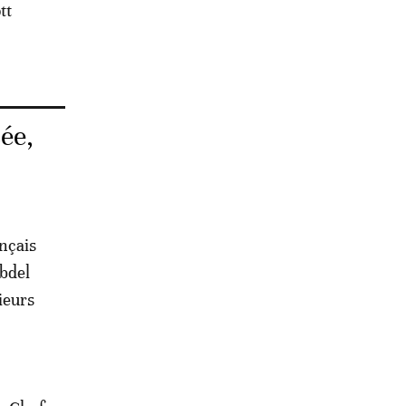
tt
ée,
ançais
bdel
ieurs