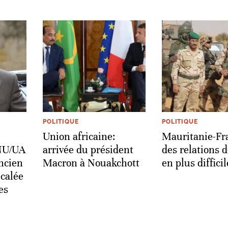
POLITIQUE
POLITIQUE
Union africaine:
Mauritanie-Fr
NU/UA
arrivée du président
des relations d
ancien
Macron à Nouakchott
en plus difficil
ecalée
es