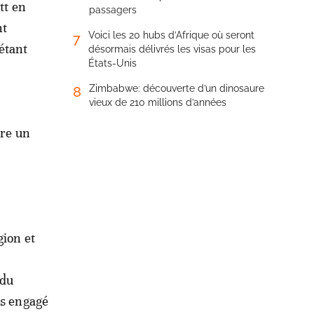
tt en
passagers
nt
Voici les 20 hubs d’Afrique où seront
7
étant
désormais délivrés les visas pour les
États-Unis
Zimbabwe: découverte d’un dinosaure
8
vieux de 210 millions d’années
ire un
gion et
 du
ès engagé