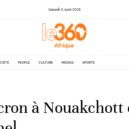
Samedi
8
Août
2026
CIÉTÉ
PEOPLE
CULTURE
MÉDIAS
SPORTS
ron à Nouakchott 
hel