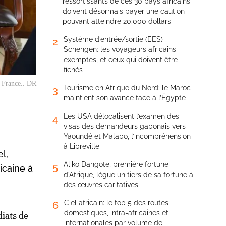
ressortissants de ces 30 pays africains
doivent désormais payer une caution
pouvant atteindre 20.000 dollars
Système d’entrée/sortie (EES)
2
Schengen: les voyageurs africains
exemptés, et ceux qui doivent être
fichés
a France.. DR
Tourisme en Afrique du Nord: le Maroc
3
maintient son avance face à l’Égypte
Les USA délocalisent l’examen des
4
visas des demandeurs gabonais vers
Yaoundé et Malabo, l’incompréhension
à Libreville
l,
Aliko Dangote, première fortune
5
icaine à
d’Afrique, lègue un tiers de sa fortune à
des œuvres caritatives
Ciel africain: le top 5 des routes
6
domestiques, intra-africaines et
diats de
internationales par volume de