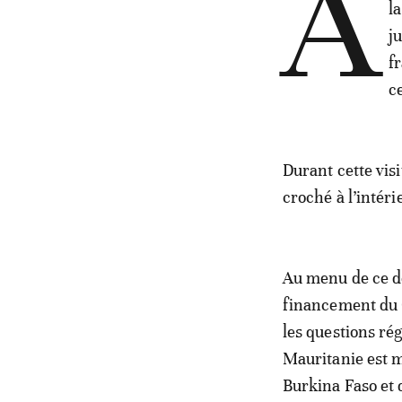
A
l
j
f
c
Durant cette vis
croché à l’intéri
Au menu de ce dé
financement du G
les questions régi
Mauritanie est m
Burkina Faso et 