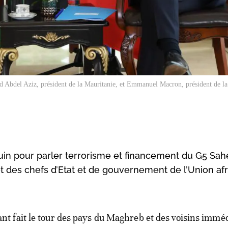
Abdel Aziz, président de la Mauritanie, et Emmanuel Macron, président de l
juin pour parler terrorisme et financement du G5 Sahe
 des chefs d’Etat et de gouvernement de l’Union afr
ant fait le tour des pays du Maghreb et des voisins immé