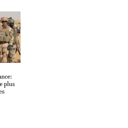
ance:
e plus
es