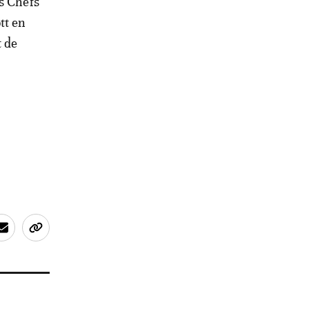
es Chefs
tt en
t de