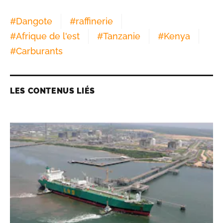
#
Dangote
#
raffinerie
#
Afrique de l'est
#
Tanzanie
#
Kenya
#
Carburants
LES CONTENUS LIÉS