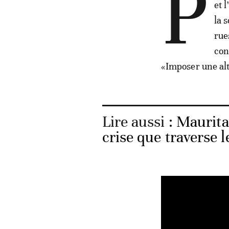
P
et 
la 
rue
con
«Imposer une al
Lire aussi :
Maurita
crise que traverse l