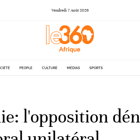
Vendredi
7
Août
2026
CIÉTÉ
PEOPLE
CULTURE
MÉDIAS
SPORTS
e: l'opposition dé
ral unilatéral