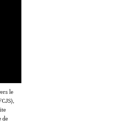
ers le
FCJS),
ite
e de