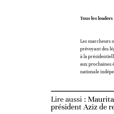
Tous les leaders 
Les marcheurs on
prévoyant des lé
à la présidentie
aux prochaines é
nationale indép
Lire aussi :
Maurita
président Aziz de r