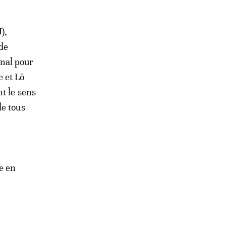
),
 de
nal pour
 et Lô
t le sens
de tous
e en