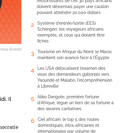
ressortissants de ces 30 pays africains
doivent désormais payer une caution
pouvant atteindre 20.000 dollars
Système d’entrée/sortie (EES)
2
Schengen: les voyageurs africains
exemptés, et ceux qui doivent être
fichés
oussa Konaté
Tourisme en Afrique du Nord: le Maroc
3
maintient son avance face à l’Égypte
Les USA délocalisent l’examen des
4
visas des demandeurs gabonais vers
Yaoundé et Malabo, l’incompréhension
à Libreville
Aliko Dangote, première fortune
5
i. Il
d’Afrique, lègue un tiers de sa fortune à
des œuvres caritatives
Ciel africain: le top 5 des routes
6
domestiques, intra-africaines et
mocratie
internationales par volume de