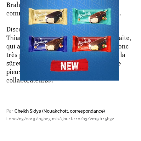
Brahim ould Bacar ould Sneiba, ex-
commandant de l'armée mauritanienne.
Discours identique de la part de Dieguy
Thiam, adjudant-chef de police à la retraite,
qui a été son secrétaire particulier, et donc
très proche pendant plusieurs années à la
sûreté. Il loue «les qualités d’un homme
pieux, ouvert et respectueux de ses
collaborateurs».
Par
Cheikh Sidya (Nouakchott, correspondance)
Le 10/03/2019 à 15h27, mis à jour le 10/03/2019 à 15h32