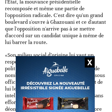
l'Etat, la mouvance présidentielle
recomposée et même une partie de
l'opposition radicale. C'est dire qu'un grand
boulevard s'ouvre à Ghazouani et ce d'autant
que l'opposition n'arrive pas à se mettre
d'accord sur un candidat unique à même de
lui barrer la route.
«Son milieu social d’origine lui vaut un
respect et une affection profonde. Sa
politesse et sa générosité sont connues de
nombreux Mauritaniens. Les officiers, sous
officiers et hommes de troupes, gardent de
lui le souvenir d’un homme affable,
intelligent, commandant sans heurt et sans
effort, tels que le recommande la
déontologie des armées», témoigne encore