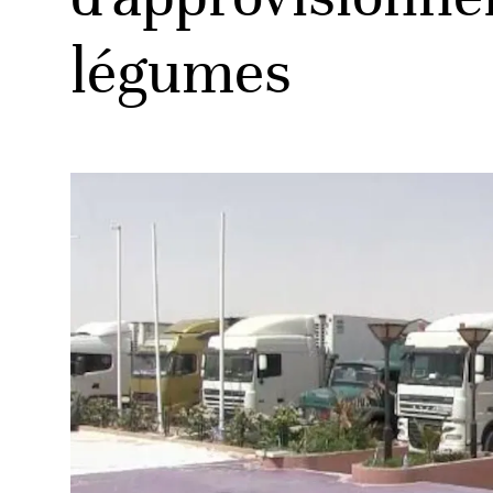
légumes
ud