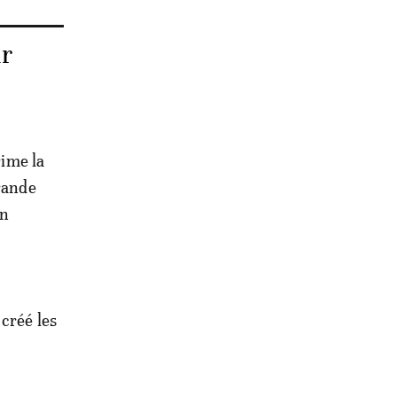
ur
ime la
grande
en
 créé les