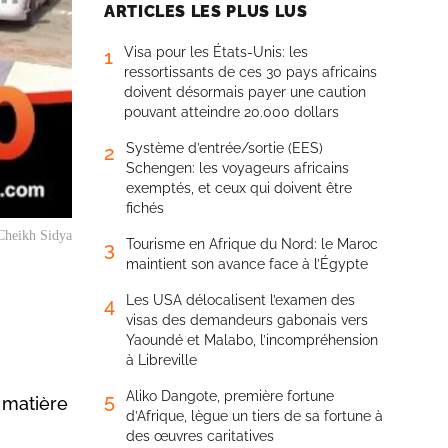
ARTICLES LES PLUS LUS
Visa pour les États-Unis: les
1
ressortissants de ces 30 pays africains
doivent désormais payer une caution
pouvant atteindre 20.000 dollars
Système d’entrée/sortie (EES)
2
Schengen: les voyageurs africains
exemptés, et ceux qui doivent être
fichés
Cheikh Sidya
Tourisme en Afrique du Nord: le Maroc
3
maintient son avance face à l’Égypte
Les USA délocalisent l’examen des
4
visas des demandeurs gabonais vers
Yaoundé et Malabo, l’incompréhension
à Libreville
Aliko Dangote, première fortune
5
 matière
d’Afrique, lègue un tiers de sa fortune à
des œuvres caritatives