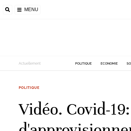
MENU
d
Actuellement
POLITIQUE
ECONOMIE
SO
riale
POLITIQUE
ntrafricaine
émocratique du
Vidéo. Covid-19
u
Príncipe
d'approvisionner