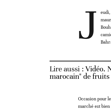
J
eudi,
maur
Bouhe
camio
Bahr»
Lire aussi :
Vidéo. 
marocain" de fruit
Occasion pour le
marché est bien