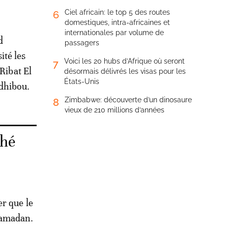
Ciel africain: le top 5 des routes
6
domestiques, intra-africaines et
internationales par volume de
d
passagers
ité les
Voici les 20 hubs d’Afrique où seront
7
Ribat El
désormais délivrés les visas pour les
États-Unis
adhibou.
Zimbabwe: découverte d’un dinosaure
8
vieux de 210 millions d’années
ché
r que le
Ramadan.