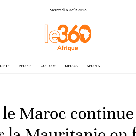
Mercredi
5
Août
2026
CIÉTÉ
PEOPLE
CULTURE
MÉDIAS
SPORTS
: le Maroc continue
 la Mauritanie en f