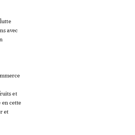
lutte
ins avec
on
Commerce
uits et
e en cette
r et