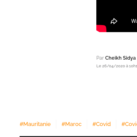
Par
Cheikh Sidya
Le 26/04/2020 à 10h18
#
Mauritanie
#
Maroc
#
Covid
#
Covi