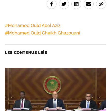
#
Mohamed Ould Abel Aziz
#
Mohamed Ould Cheikh Ghazouani
LES CONTENUS LIÉS