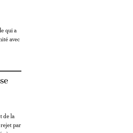
de qui a
mité avec
nse
t de la
rejet par