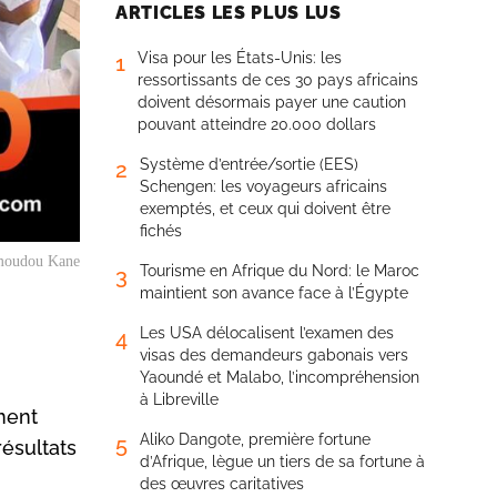
ARTICLES LES PLUS LUS
Visa pour les États-Unis: les
1
ressortissants de ces 30 pays africains
doivent désormais payer une caution
pouvant atteindre 20.000 dollars
Système d’entrée/sortie (EES)
2
Schengen: les voyageurs africains
exemptés, et ceux qui doivent être
fichés
moudou Kane
Tourisme en Afrique du Nord: le Maroc
3
maintient son avance face à l’Égypte
Les USA délocalisent l’examen des
4
visas des demandeurs gabonais vers
Yaoundé et Malabo, l’incompréhension
à Libreville
ment
Aliko Dangote, première fortune
5
résultats
d’Afrique, lègue un tiers de sa fortune à
des œuvres caritatives