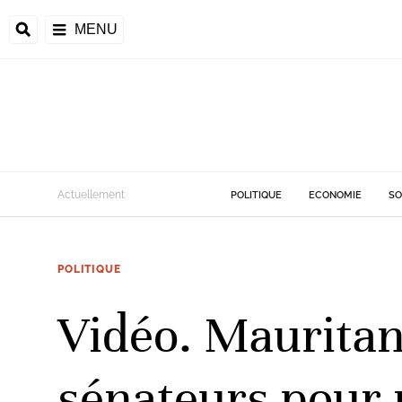
MENU
d
Actuellement
POLITIQUE
ECONOMIE
SO
riale
POLITIQUE
ntrafricaine
émocratique du
Vidéo. Mauritan
u
Príncipe
sénateurs pour 