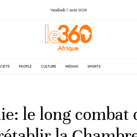
Vendredi
7
Août
2026
CIÉTÉ
PEOPLE
CULTURE
MÉDIAS
SPORTS
ie: le long combat 
rétablir la Chambr