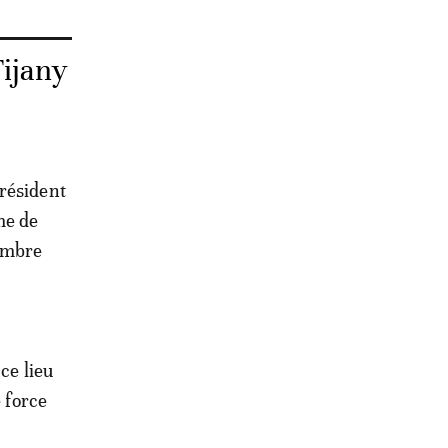
Tijany
président
me de
hambre
ce lieu
e force