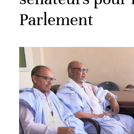
Parlement
ud