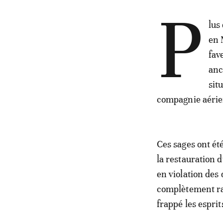
P
lus
en 
fav
anc
sit
compagnie aérie
Ces sages ont ét
la restauration 
en violation des 
complètement ras
frappé les esprit