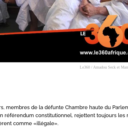
Le360 / Amadou Seck et Ma
urs, membres de la défunte Chambre haute du Parle
un référendum constitutionnel, rejettent toujours les 
idèrent comme «illégale».