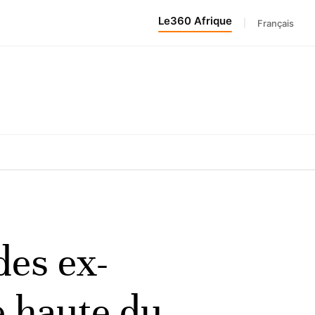
Le360 Afrique
|
Français
des ex-
e haute du