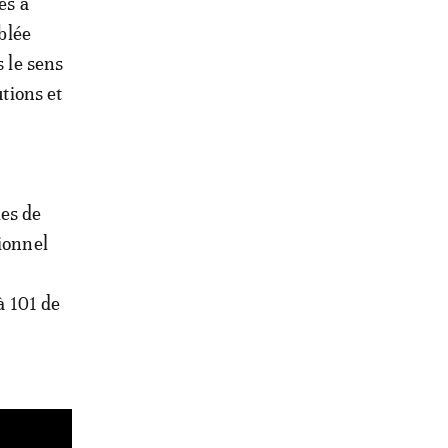
és à
mblée
s le sens
utions et
es de
ionnel
à 101 de