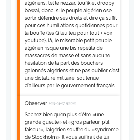
algériens, tel le nezzar, toufik et droopy
bowal, donc, si le peuple algérien ose
sortir défendre ses droits et dire ça suffit
pour ces humiliations quotidiennes pour
la bouffe (les Q leu leu pour tout + voir
youtube), là, le misérable petit peuple
algérien risque une bis repetita de
massacres de masse et sans aucune
hésitation de la part des bouchers
galonnés algériens et ne pas oublier c'est
une dictature militaire, soutenue
d'ailleurs par le gouvernement français.
Observer
2023-03-07 15:26:01
Sachez bien qu’en plus d’être «une
grande gueule» et «gros parleur, p’tit
faiseur», l’algérien souffre du «syndrome
de Stockholm». Il vous suffirait de lui