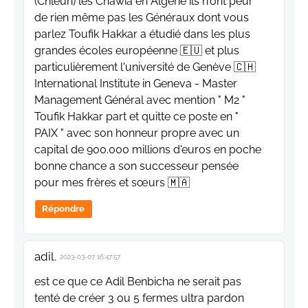
(Chleuh) les Chawia en Algérie ils n'ont peur
de rien même pas les Généraux dont vous
parlez Toufik Hakkar a étudié dans les plus
grandes écoles européenne 🇪🇺 et plus
particulièrement l'université de Genève 🇨🇭
International Institute in Geneva - Master
Management Général avec mention " M2 "
Toufik Hakkar part et quitte ce poste en "
PAIX " avec son honneur propre avec un
capital de 900.000 millions d'euros en poche
bonne chance a son successeur pensée
pour mes frères et sœurs 🇲🇦
Répondre
adil.
2023-03-07 16:47:57
est ce que ce Adil Benbicha ne serait pas
tenté de créer 3 ou 5 fermes ultra pardon