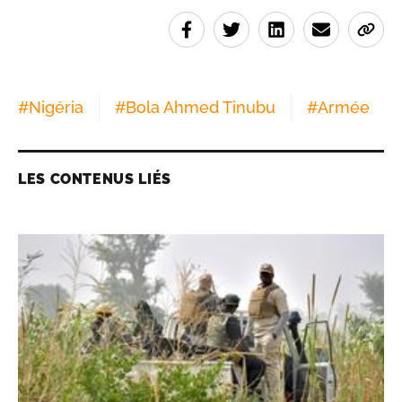
#
Nigéria
#
Bola Ahmed Tinubu
#
Armée
LES CONTENUS LIÉS