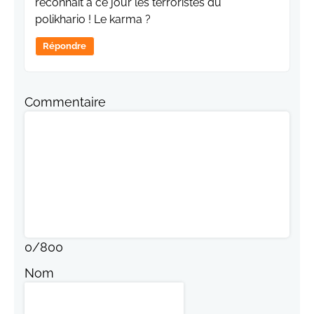
reconnaît à ce jour les terroristes du
polikhario ! Le karma ?
Répondre
Commentaire
0
/
800
Nom