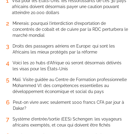
1
Visa pour les États-Unis: les ressortissants de ces 30 pays
africains doivent désormais payer une caution pouvant
atteindre 20.000 dollars
2
Minerais: pourquoi l’interdiction d’exportation de
concentrés de cobalt et de cuivre par la RDC perturbera le
marché mondial
3
Droits des passagers aériens en Europe: qui sont les
Africains les mieux protégés par la réforme
4
Voici les 20 hubs d’Afrique où seront désormais délivrés
les visas pour les États-Unis
5
Mali. Visite guidée au Centre de Formation professionnelle
Mohammed VI: des compétences essentielles au
développement économique et social du pays
6
Peut-on vivre avec seulement 1000 francs CFA par jour à
Dakar?
7
Système d’entrée/sortie (EES) Schengen: les voyageurs
africains exemptés, et ceux qui doivent être fichés