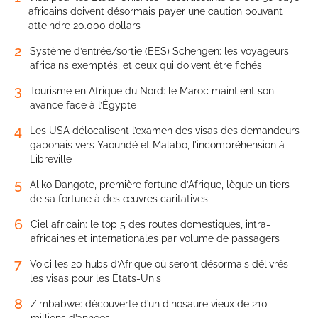
africains doivent désormais payer une caution pouvant
atteindre 20.000 dollars
2
Système d’entrée/sortie (EES) Schengen: les voyageurs
africains exemptés, et ceux qui doivent être fichés
3
Tourisme en Afrique du Nord: le Maroc maintient son
avance face à l’Égypte
4
Les USA délocalisent l’examen des visas des demandeurs
gabonais vers Yaoundé et Malabo, l’incompréhension à
Libreville
5
Aliko Dangote, première fortune d’Afrique, lègue un tiers
de sa fortune à des œuvres caritatives
6
Ciel africain: le top 5 des routes domestiques, intra-
africaines et internationales par volume de passagers
7
Voici les 20 hubs d’Afrique où seront désormais délivrés
les visas pour les États-Unis
8
Zimbabwe: découverte d’un dinosaure vieux de 210
millions d’années