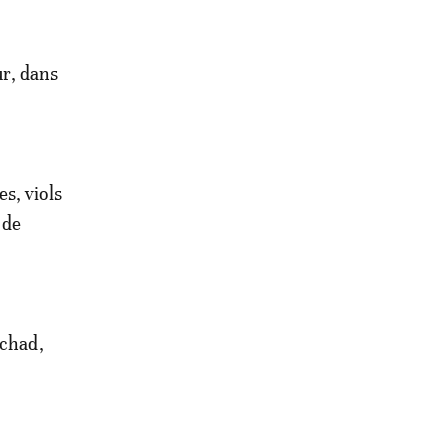
ur, dans
s, viols
 de
Tchad,