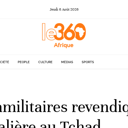
Jeudi
6
Août
2026
CIÉTÉ
PEOPLE
CULTURE
MÉDIAS
SPORTS
militaires revendiq
talière au Tchad