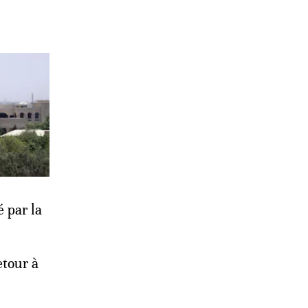
 par la
etour à