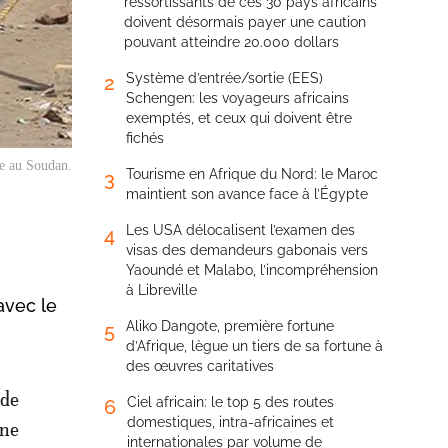
ressortissants de ces 30 pays africains
doivent désormais payer une caution
pouvant atteindre 20.000 dollars
Système d’entrée/sortie (EES)
2
Schengen: les voyageurs africains
exemptés, et ceux qui doivent être
fichés
ge au Soudan.
Tourisme en Afrique du Nord: le Maroc
3
maintient son avance face à l’Égypte
Les USA délocalisent l’examen des
4
visas des demandeurs gabonais vers
Yaoundé et Malabo, l’incompréhension
à Libreville
avec le
Aliko Dangote, première fortune
5
d’Afrique, lègue un tiers de sa fortune à
des œuvres caritatives
 de
Ciel africain: le top 5 des routes
6
domestiques, intra-africaines et
une
internationales par volume de