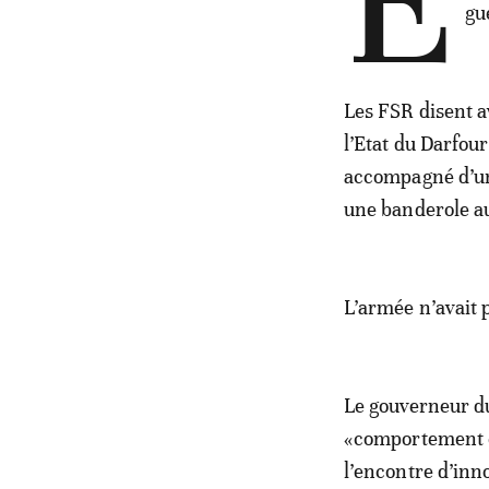
E
gu
Les FSR disent av
l’Etat du Darfo
accompagné d’un
une banderole au
L’armée n’avait 
Le gouverneur d
«comportement cr
l’encontre d’inn