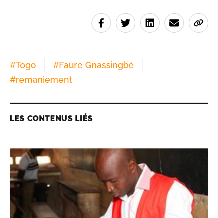
#
Togo
#
Faure Gnassingbé
#
remaniement
LES CONTENUS LIÉS