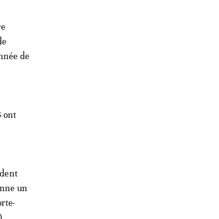
re
de
année de
G ont
ident
enne un
rte-
),