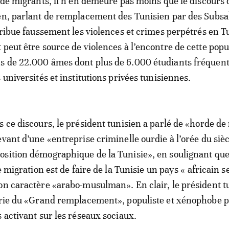
x de migrants, il n’en demeure pas moins que le discours 
ien, parlant de remplacement des Tunisien par des Subs
ttribue faussement les violences et crimes perpétrés en T
 peut être source de violences à l’encontre de cette popu
s de 22.000 âmes dont plus de 6.000 étudiants fréquen
 universités et institutions privées tunisiennes.
s ce discours, le président tunisien a parlé de «horde de
evant d’une «entreprise criminelle ourdie à l’orée du siè
sition démographique de la Tunisie», en soulignant qu
te migration est de faire de la Tunisie un pays « africain
on caractère «arabo-musulman». En clair, le président t
éorie du «Grand remplacement», populiste et xénophobe 
s activant sur les réseaux sociaux.