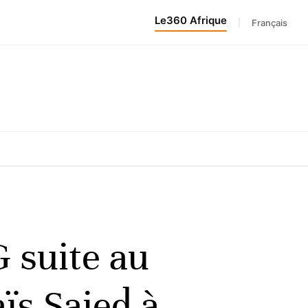
Le360 Afrique
|
Français
 suite au
ïs Saied à