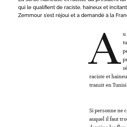
qui le qualifient de raciste, haineux et incita
Zemmour s’est réjoui et a demandé à la Franc
A
u
t
p
p
s
raciste et haine
transit en Tunisi
Si personne ne c
auquel il faut tr