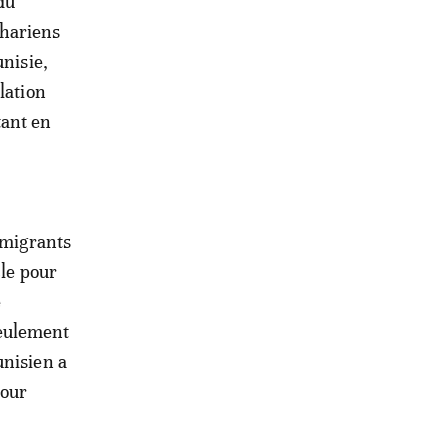
du
ahariens
unisie,
lation
tant en
 migrants
cle pour
e
 seulement
unisien a
pour