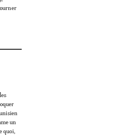
tourner
les
hoquer
tunisien
omme un
e quoi,