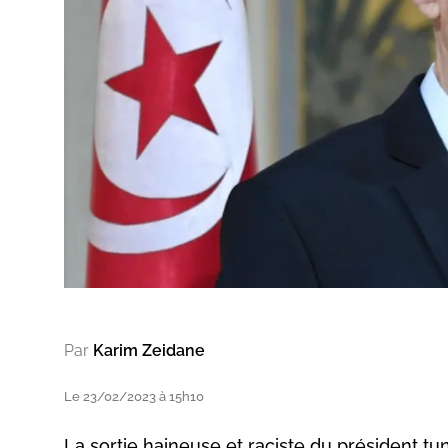
Par
Karim Zeidane
Le 23/02/2023 à 15h10
La sortie haineuse et raciste du président t