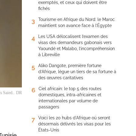
exemptés, et ceux qui doivent être
fichés
Tourisme en Afrique du Nord: le Maroc
3
maintient son avance face à l’Égypte
Les USA délocalisent l’examen des
4
visas des demandeurs gabonais vers
Yaoundé et Malabo, l’incompréhension
à Libreville
Aliko Dangote, première fortune
5
d’Afrique, lègue un tiers de sa fortune à
des œuvres caritatives
Ciel africain: le top 5 des routes
6
ïs Saied.. DR
domestiques, intra-africaines et
internationales par volume de
passagers
Voici les 20 hubs d’Afrique où seront
7
désormais délivrés les visas pour les
États-Unis
Tunisie