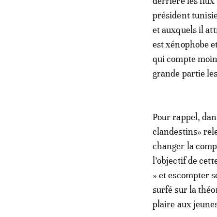
derrière les flu
président tunis
et auxquels il a
est xénophobe et
qui compte moin
grande partie les
Pour rappel, dan
clandestins» rel
changer la compo
l’objectif de cet
» et escompter s
surfé sur la th
plaire aux jeune