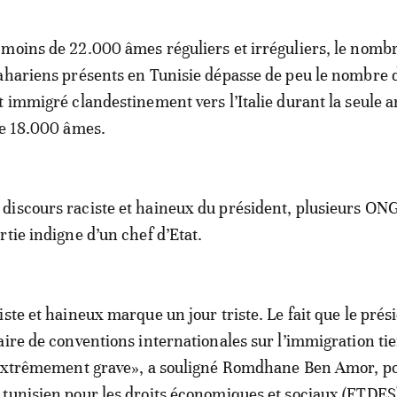
moins de 22.000 âmes réguliers et irréguliers, le nomb
ahariens présents en Tunisie dépasse de peu le nombre 
t immigré clandestinement vers l’Italie durant la seule 
de 18.000 âmes.
iscours raciste et haineux du président, plusieurs ON
rtie indigne d’un chef d’Etat.
ste et haineux marque un jour triste. Le fait que le prés
aire de conventions internationales sur l’immigration ti
t extrêmement grave», a souligné Romdhane Ben Amor, po
tunisien pour les droits économiques et sociaux (FTDES