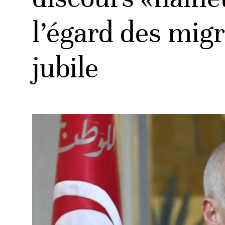
l’égard des mi
ud
jubile