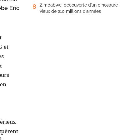
Zimbabwe: découverte d’un dinosaure
8
obe Eric
vieux de 210 millions d’années
t
G et
es
de
ours
 en
sérieux
ospèrent