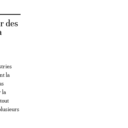
r des
a
stries
nt la
us
 la
tout
plusieurs