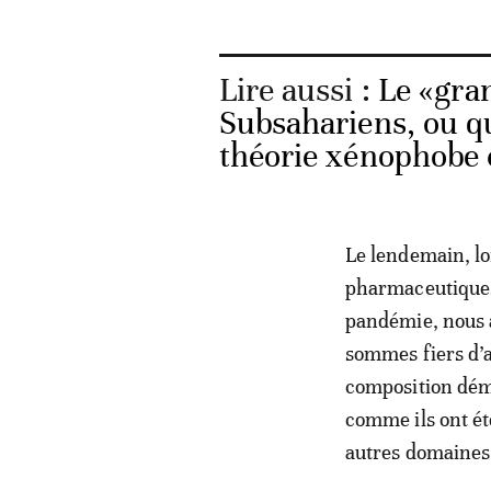
Lire aussi :
Le «gra
Subsahariens, ou q
théorie xénophobe
Le lendemain, lor
pharmaceutiques,
pandémie, nous 
sommes fiers d’ap
composition dém
comme ils ont ét
autres domaines