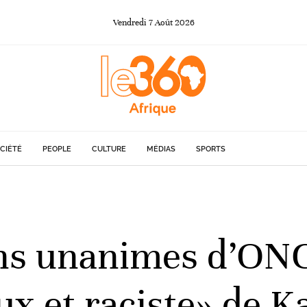
Vendredi
7
Août
2026
CIÉTÉ
PEOPLE
CULTURE
MÉDIAS
SPORTS
ons unanimes d’ONG
x et raciste» de Ka