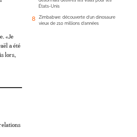
désormais délivrés les visas pour les
États-Unis
Zimbabwe: découverte d’un dinosaure
8
vieux de 210 millions d’années
e. «Je
aël a été
s lors,
relations