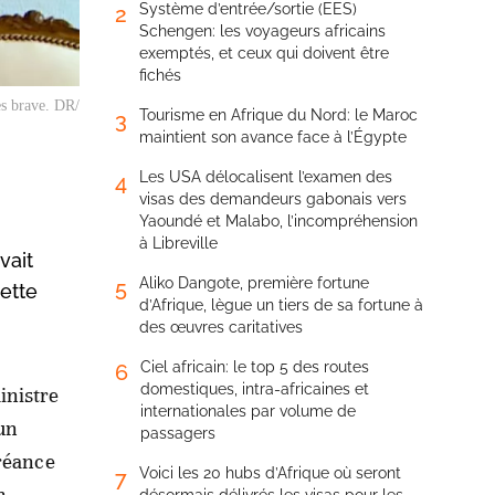
Système d’entrée/sortie (EES)
2
Schengen: les voyageurs africains
exemptés, et ceux qui doivent être
fichés
es brave. DR/
Tourisme en Afrique du Nord: le Maroc
3
maintient son avance face à l’Égypte
Les USA délocalisent l’examen des
4
visas des demandeurs gabonais vers
Yaoundé et Malabo, l’incompréhension
à Libreville
vait
Aliko Dangote, première fortune
5
ette
d’Afrique, lègue un tiers de sa fortune à
des œuvres caritatives
Ciel africain: le top 5 des routes
6
domestiques, intra-africaines et
inistre
internationales par volume de
 un
passagers
créance
Voici les 20 hubs d’Afrique où seront
7
n