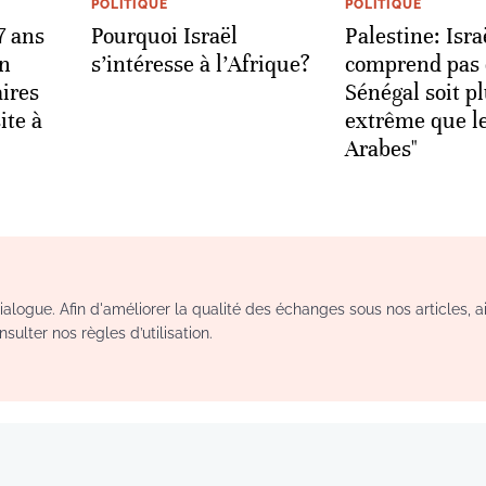
POLITIQUE
POLITIQUE
7 ans
Pourquoi Israël
Palestine: Isra
un
s’intéresse à l’Afrique?
comprend pas 
aires
Sénégal soit p
ite à
extrême que l
Arabes"
logue. Afin d'améliorer la qualité des échanges sous nos articles, a
sulter nos règles d’utilisation.