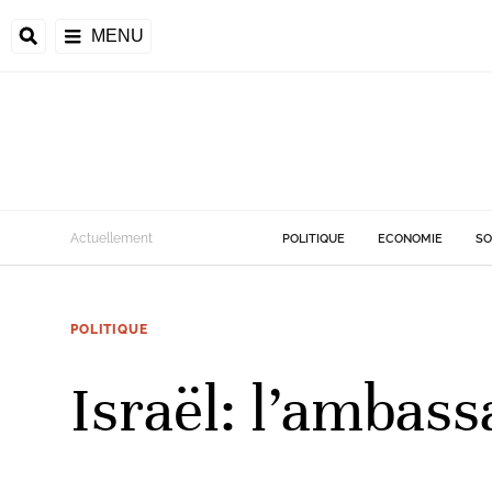
MENU
d
Actuellement
POLITIQUE
ECONOMIE
SO
riale
POLITIQUE
ntrafricaine
émocratique du
Israël: l’ambass
u
Príncipe