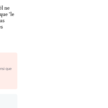
ël ne
que "le
lus
es
insi que