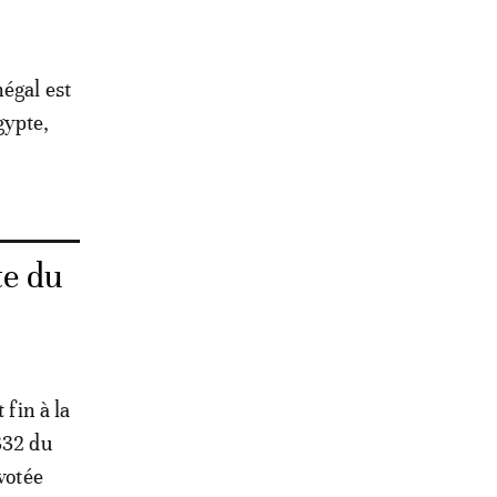
égal est
gypte,
te du
 fin à la
332 du
votée