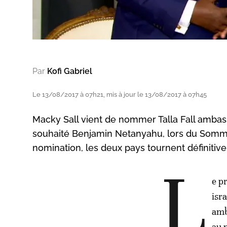
Par
Kofi Gabriel
Le 13/08/2017 à 07h21, mis à jour le 13/08/2017 à 07h45
Macky Sall vient de nommer Talla Fall ambas
souhaité Benjamin Netanyahu, lors du Somme
nomination, les deux pays tournent définitiv
L
e p
isr
amb
au 