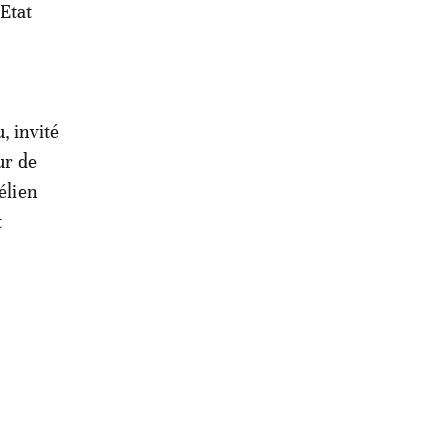
’Etat
, invité
ur de
élien
t