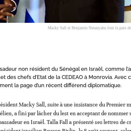
Macky Sall et Benjamin Netanyahu font la paix d
sadeur non résident du Sénégal en Israël, comme l’a
t des chefs d’Etat de la CEDEAO à Monrovia. Avec c
ement la page d’un récent différend diplomatique.
résident Macky Sall, suite à une insistance du Premier m
aélien, a fini par lâcher du lest en acceptant de nommer
assadeur en Israël. Talla Fall a présenté ses lettres de 
président israélien Reuven Rivlin, le 8 août courant, selo