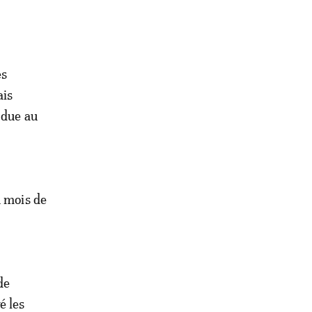
es
ais
 due au
u mois de
de
é les