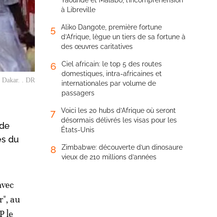
Yaoundé et Malabo, l’incompréhension
à Libreville
Aliko Dangote, première fortune
5
d’Afrique, lègue un tiers de sa fortune à
des œuvres caritatives
Ciel africain: le top 5 des routes
6
domestiques, intra-africaines et
 Dakar. . DR
internationales par volume de
passagers
Voici les 20 hubs d’Afrique où seront
7
désormais délivrés les visas pour les
 de
États-Unis
es du
Zimbabwe: découverte d’un dinosaure
8
vieux de 210 millions d’années
avec
r", au
P le