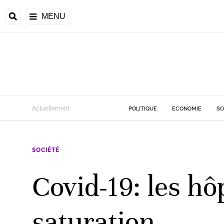
MENU
d
Actuellement
POLITIQUE
ECONOMIE
SO
riale
SOCIÉTÉ
ntrafricaine
émocratique du
Covid-19: les hô
u
Príncipe
saturation