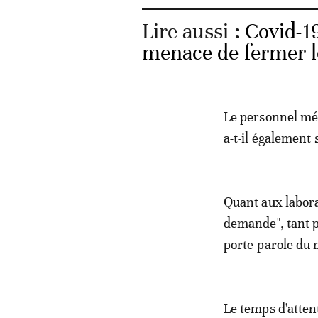
Lire aussi :
Covid-19
menace de fermer l
Le personnel méd
a-t-il également 
Quant aux laborat
demande", tant po
porte-parole du 
Le temps d'attent