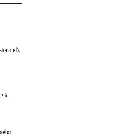
sionnel),
e
P le
 selon