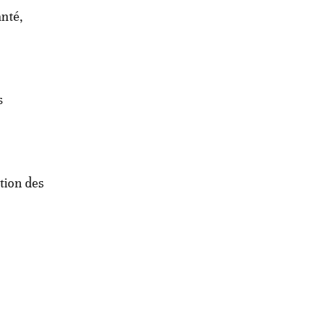
anté,
s
ation des