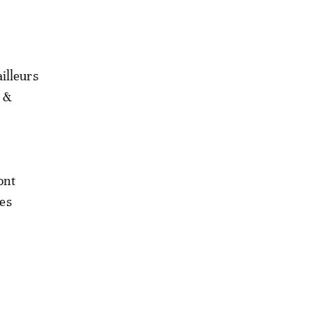
illeurs
n &
ont
les