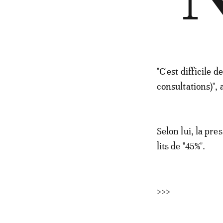
"C'est difficile 
consultations)", a
Selon lui, la pr
lits de "45%".
>>>