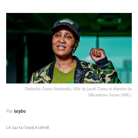
Duduzile Zuma-Sambudla, fille de jacob Zuma et députée du
Mkondowe Sizwe (MK).
Par
le360
Le 24/11/2025 à 11h08