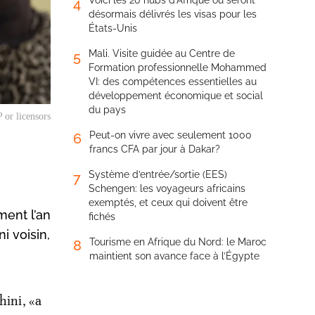
Voici les 20 hubs d’Afrique où seront
4
désormais délivrés les visas pour les
États-Unis
Mali. Visite guidée au Centre de
5
Formation professionnelle Mohammed
VI: des compétences essentielles au
développement économique et social
du pays
P or licensors
Peut-on vivre avec seulement 1000
6
francs CFA par jour à Dakar?
Système d’entrée/sortie (EES)
7
Schengen: les voyageurs africains
exemptés, et ceux qui doivent être
ment l’an
fichés
i voisin,
Tourisme en Afrique du Nord: le Maroc
8
maintient son avance face à l’Égypte
hini, «a