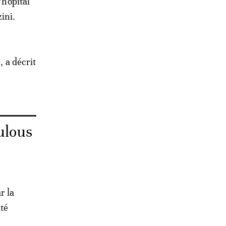
’hôpital
ini.
, a décrit
ulous
r la
ité