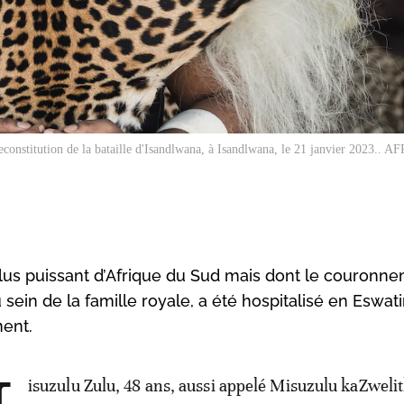
econstitution de la bataille d'Isandlwana, à Isandlwana, le 21 janvier 2023.. AF
lus puissant d’Afrique du Sud mais dont le couronne
ein de la famille royale, a été hospitalisé en Eswatin
ent.
isuzulu Zulu, 48 ans, aussi appelé Misuzulu kaZwelit