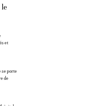
 le
e
és et
e se porte
re de