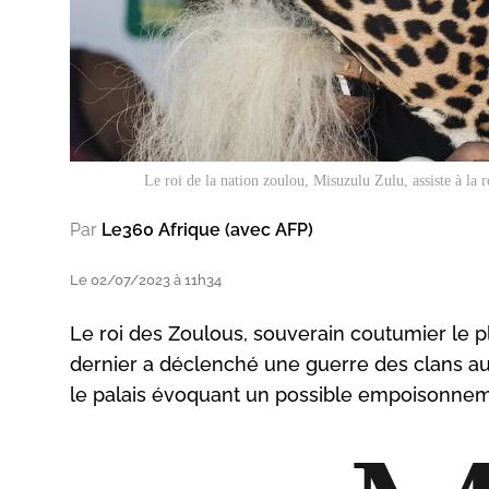
Le roi de la nation zoulou, Misuzulu Zulu, assiste à la r
Par
Le360 Afrique (avec AFP)
Le 02/07/2023 à 11h34
Le roi des Zoulous, souverain coutumier le p
dernier a déclenché une guerre des clans au s
le palais évoquant un possible empoisonnem