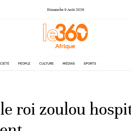
Dimanche
9
Août
2026
CIÉTÉ
PEOPLE
CULTURE
MÉDIAS
SPORTS
le roi zoulou hospi
ent