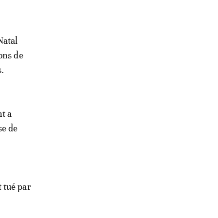
Natal
ons de
s.
nt a
se de
 tué par