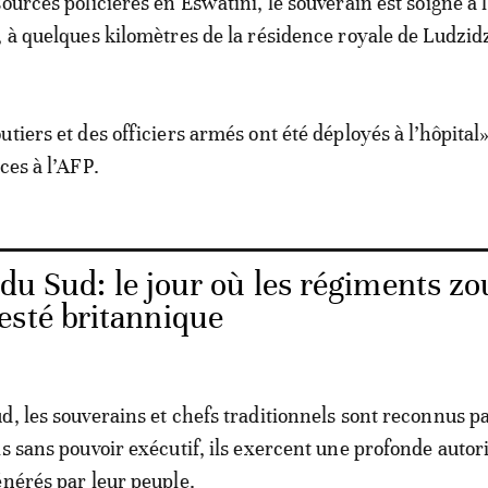
ources policières en Eswatini, le souverain est soigné à l
, à quelques kilomètres de la résidence royale de Ludzidz
tiers et des officiers armés ont été déployés à l’hôpital»
ces à l’AFP.
du Sud: le jour où les régiments zo
esté britannique
d, les souverains et chefs traditionnels sont reconnus pa
is sans pouvoir exécutif, ils exercent une profonde autor
énérés par leur peuple.