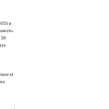
2025 a
ssacré»
e 26
erre
rture et
des