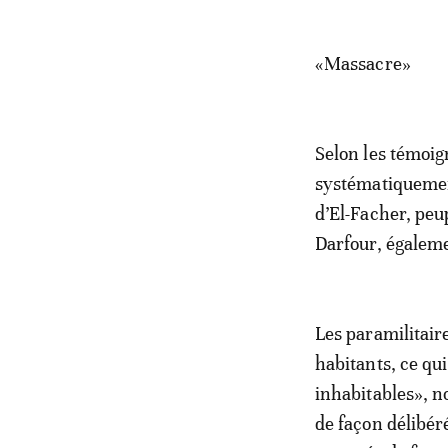
«Massacre»
Selon les témoig
systématiquement
d’El-Facher, pe
Darfour, égalem
Les paramilitair
habitants, ce qu
inhabitables», n
de façon délibér