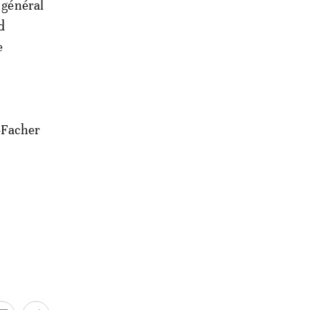
e général
d
e
l-Facher