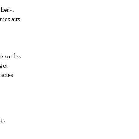
cher».
armes aux
é sur les
4 et
 actes
 de