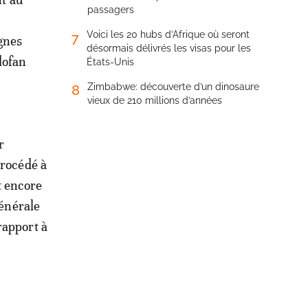
passagers
Voici les 20 hubs d’Afrique où seront
7
gnes
désormais délivrés les visas pour les
dofan
États-Unis
Zimbabwe: découverte d’un dinosaure
8
vieux de 210 millions d’années
r
procédé à
t encore
générale
rapport à