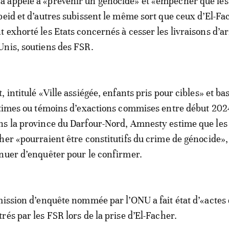
 appelé à «prévenir un génocide» et «empêcher que les
beid et d’autres subissent le même sort que ceux d’El-Fa
 exhorté les Etats concernés à cesser les livraisons d’
nis, soutiens des FSR.
 intitulé «Ville assiégée, enfants pris pour cibles» et bas
ctimes ou témoins d’exactions commises entre début 202
s la province du Darfour-Nord, Amnesty estime que les
her «pourraient être constitutifs du crime de génocide»,
nuer d’enquêter pour le confirmer.
mission d’enquête nommée par l’ONU a fait état d’«actes
rés par les FSR lors de la prise d’El-Facher.