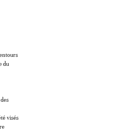
lentours
e du
 des
té visés
re