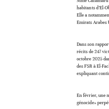
Mme Callamard a
habitants d’El-O
Elle a notamment
Emirats Arabes U
Dans son rapport,
récits de 247 vi
octobre 2025 dan
des FSR à El-Fac
expliquant conti
En février, une 
génocide» perpét