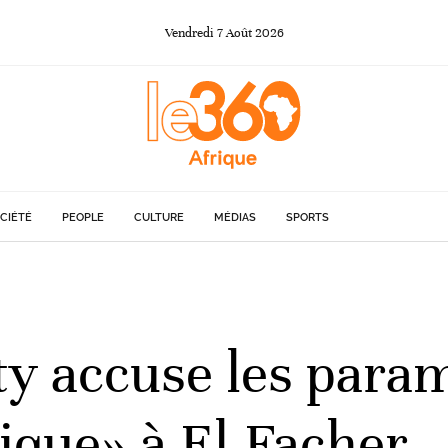
Vendredi
7
Août
2026
CIÉTÉ
PEOPLE
CULTURE
MÉDIAS
SPORTS
 accuse les parami
ique» à El-Facher