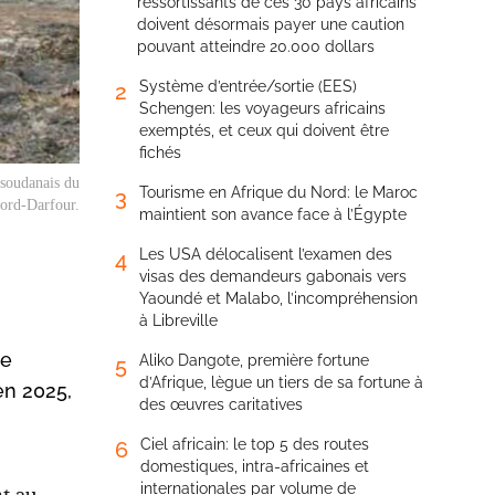
ressortissants de ces 30 pays africains
doivent désormais payer une caution
pouvant atteindre 20.000 dollars
Système d’entrée/sortie (EES)
2
Schengen: les voyageurs africains
exemptés, et ceux qui doivent être
fichés
 soudanais du
Tourisme en Afrique du Nord: le Maroc
3
ord-Darfour.
maintient son avance face à l’Égypte
Les USA délocalisent l’examen des
4
visas des demandeurs gabonais vers
Yaoundé et Malabo, l’incompréhension
à Libreville
de
Aliko Dangote, première fortune
5
d’Afrique, lègue un tiers de sa fortune à
en 2025,
des œuvres caritatives
Ciel africain: le top 5 des routes
6
domestiques, intra-africaines et
internationales par volume de
t au