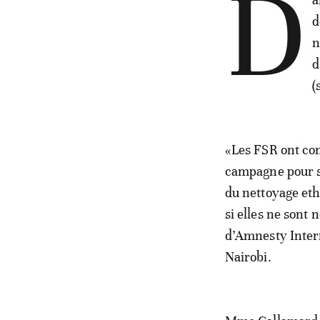
D
d
n
d
(
«Les FSR ont com
campagne pour s’
du nettoyage et
si elles ne sont 
d’Amnesty Intern
Nairobi.